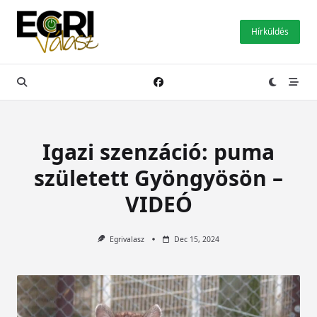
Skip
to
Hírküldés
content
Igazi szenzáció: puma
született Gyöngyösön –
VIDEÓ
Egrivalasz
Dec 15, 2024