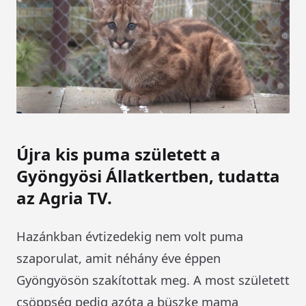
Újra kis puma született a
Gyöngyösi Állatkertben, tudatta
az Agria TV.
Hazánkban évtizedekig nem volt puma
szaporulat, amit néhány éve éppen
Gyöngyösön szakítottak meg. A most született
csöppség pedig azóta a büszke mama