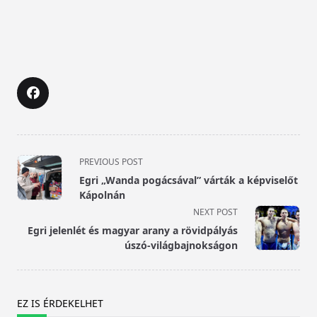
<span
PREVIOUS POST
class="nav-
Egri „Wanda pogácsával” várták a képviselőt
subtitle
Kápolnán
screen-
NEXT POST
reader-
Egri jelenlét és magyar arany a rövidpályás
text">Page</span>
úszó-világbajnokságon
EZ IS ÉRDEKELHET