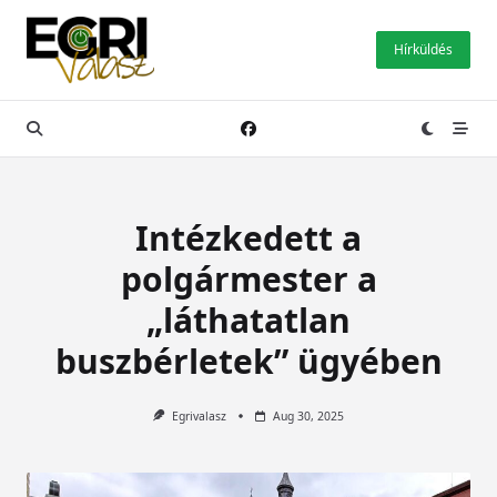
Skip
to
Hírküldés
content
Intézkedett a
polgármester a
„láthatatlan
buszbérletek” ügyében
Egrivalasz
Aug 30, 2025