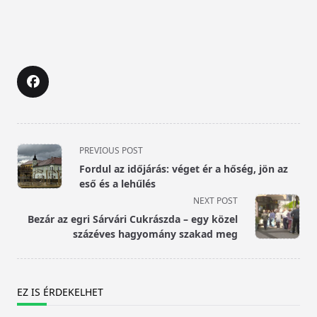
<span
PREVIOUS POST
class="nav-
Fordul az időjárás: véget ér a hőség, jön az
subtitle
eső és a lehűlés
screen-
NEXT POST
reader-
Bezár az egri Sárvári Cukrászda – egy közel
text">Page</span>
százéves hagyomány szakad meg
EZ IS ÉRDEKELHET