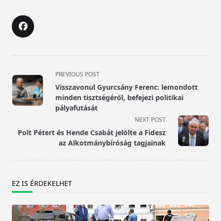
<span
PREVIOUS POST
class="nav-
Visszavonul Gyurcsány Ferenc: lemondott
subtitle
minden tisztségéről, befejezi politikai
screen-
pályafutását
reader-
NEXT POST
text">Page</span>
Polt Pétert és Hende Csabát jelölte a Fidesz
az Alkotmánybíróság tagjainak
EZ IS ÉRDEKELHET