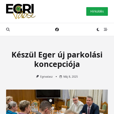
Skip
to
Hírküldés
content
Készül Eger új parkolási
koncepciója
Egrivalasz
Máj 8, 2025