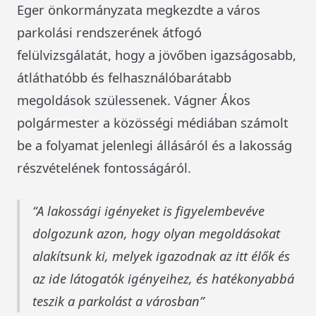
Eger önkormányzata megkezdte a város
parkolási rendszerének átfogó
felülvizsgálatát, hogy a jövőben igazságosabb,
átláthatóbb és felhasználóbarátabb
megoldások szülessenek. Vágner Ákos
polgármester a közösségi médiában számolt
be a folyamat jelenlegi állásáról és a lakosság
részvételének fontosságáról.
A lakossági igényeket is figyelembevéve
dolgozunk azon, hogy olyan megoldásokat
alakítsunk ki, melyek igazodnak az itt élők és
az ide látogatók igényeihez, és hatékonyabbá
teszik a parkolást a városban