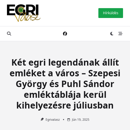
Skip
to
Hírküldés
content
Két egri legendának állít
emléket a város – Szepesi
György és Puhl Sándor
emléktáblája kerül
kihelyezésre júliusban
Egrivalasz
Jún 19, 2025