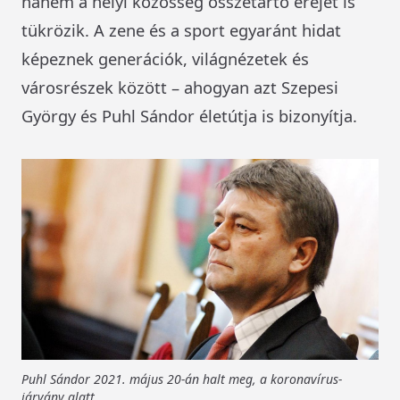
hanem a helyi közösség összetartó erejét is
tükrözik. A zene és a sport egyaránt hidat
képeznek generációk, világnézetek és
városrészek között – ahogyan azt Szepesi
György és Puhl Sándor életútja is bizonyítja.
Puhl Sándor 2021. május 20-án halt meg, a koronavírus-
járvány alatt