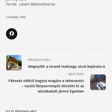
Forrás: Lénárt Márton/heol.hu
Címlapkép: Index
<span
PREVIOUS POST
class="nav-
Megnyílik a strand Hadnagy utcai bejárata is
subtitle
NEXT POST
screen-
Fékezés nélkül hagyta magára a teherautót
reader-
– vasúti fénysorompót döntött ki az
text">Page</span>
elszabadult jármű Egerben
EZ IS ÉRDEKELHET