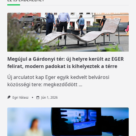
Megújul a Gárdonyi tér: új helyre került az EGER
felirat, modern padokat is kihelyeztek a térre
Új arculatot kap Eger egyik kedvelt belvárosi
közösségi tere: megkezdődött
...
Egri Válasz
Jún 1, 2026