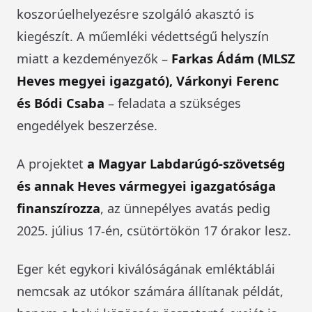
koszorúelhelyezésre szolgáló akasztó is
kiegészít. A műemléki védettségű helyszín
miatt a kezdeményezők –
Farkas Ádám (MLSZ
Heves megyei igazgató), Várkonyi Ferenc
és Bódi Csaba
– feladata a szükséges
engedélyek beszerzése.
A projektet
a Magyar Labdarúgó-szövetség
és annak Heves vármegyei igazgatósága
finanszírozza
, az ünnepélyes avatás pedig
2025. július 17-én, csütörtökön 17 órakor lesz.
Eger két egykori kiválóságának emléktáblái
nemcsak az utókor számára állítanak példát,