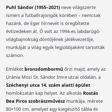
Puhl Sándor (1955–2021)
neve világszerte
ismert a futballrajongók körében – nemcsak
hazánk, de Eger hírnevét is öregbítette
évtizedeken át. Ő volt az 1994-es labdarúgó-
világbajnokság döntőjének játékvezetője,
munkáját a világ egyik legjobbjaként tartották
számon.
Emlékét
bronzdombormű
őrzi majd, amely az
Uránia Mozi Dr. Sándor Imre utcai oldalán, a
Széchenyi utca 14. szám alatti épület
homlokzatán kap helyet. Az alkotás
Rostás
Bea Piros szobrászművész
munkája, mérete
80×100 cm, amelyet egy kiegészítő tábla és