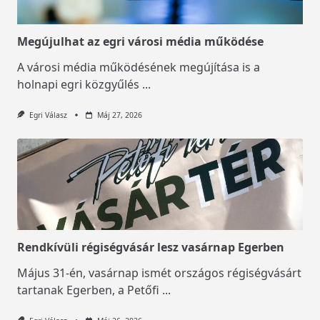
Megújulhat az egri városi média működése
A városi média működésének megújítása is a
holnapi egri közgyűlés
...
Egri Válasz
Máj 27, 2026
Rendkívüli régiségvásár lesz vasárnap Egerben
Május 31-én, vasárnap ismét országos régiségvásárt
tartanak Egerben, a Petőfi
...