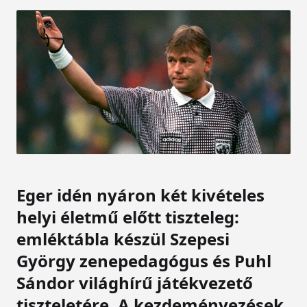
Eger idén nyáron két kivételes
helyi életmű előtt tiszteleg:
emléktábla készül Szepesi
György zenepedagógus és Puhl
Sándor világhírű játékvezető
tiszteletére. A kezdeményezések