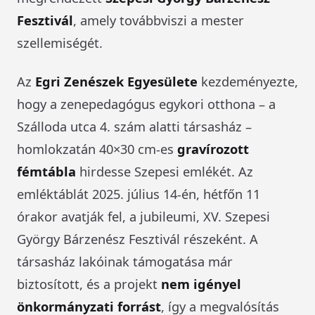
Fesztivál
, amely továbbviszi a mester
szellemiségét.
Az
Egri Zenészek Egyesülete
kezdeményezte,
hogy a zenepedagógus egykori otthona – a
Szálloda utca 4. szám alatti társasház –
homlokzatán 40×30 cm-es
gravírozott
fémtábla
hirdesse Szepesi emlékét. Az
emléktáblát 2025. július 14-én, hétfőn 11
órakor avatják fel, a jubileumi, XV. Szepesi
György Bárzenész Fesztivál részeként. A
társasház lakóinak támogatása már
biztosított, és a projekt
nem igényel
önkormányzati forrást
, így a megvalósítás