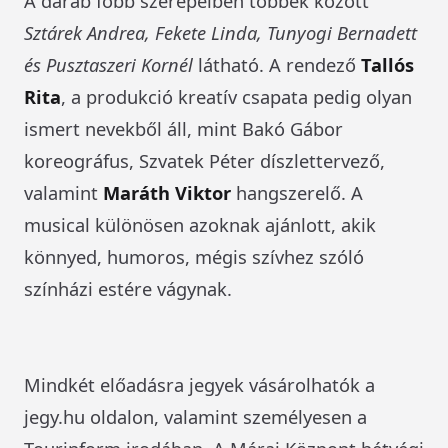
A darab főbb szerepeiben többek között
Sztárek Andrea, Fekete Linda, Tunyogi Bernadett
és Pusztaszeri Kornél
látható. A rendező
Tallós
Rita
, a produkció kreatív csapata pedig olyan
ismert nevekből áll, mint Bakó Gábor
koreográfus, Szvatek Péter díszlettervező,
valamint
Maráth Viktor
hangszerelő. A
musical különösen azoknak ajánlott, akik
könnyed, humoros, mégis szívhez szóló
színházi estére vágynak.
Mindkét előadásra jegyek vásárolhatók a
jegy.hu oldalon, valamint személyesen a