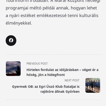
Tourinform irodában. A Márai Központ hétvégi
programjai méltó példái annak, hogyan lehet
a nyári estéket emlékezetessé tenni kulturális
élményekkel.
<span
PREVIOUS POST
class="nav-
Hirtelen fordulat az időjárásban – véget ér a
subtitle
hőség, jön a hidegfront
screen-
NEXT POST
reader-
Gyermek OB: az Egri Úszó Klub fiataljai is
text">Page</span>
rajtkőre állnak Győrben