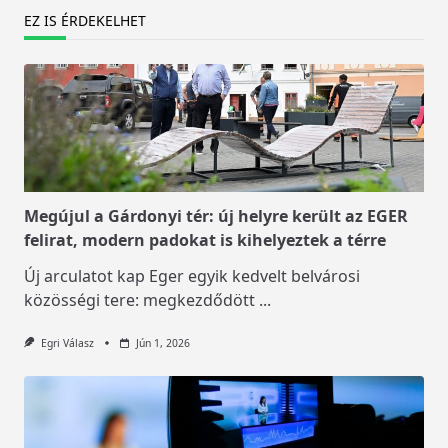
EZ IS ÉRDEKELHET
Megújul a Gárdonyi tér: új helyre került az EGER
felirat, modern padokat is kihelyeztek a térre
Új arculatot kap Eger egyik kedvelt belvárosi
közösségi tere: megkezdődött
...
Egri Válasz
Jún 1, 2026