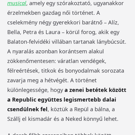
musica
l
, amely egy szórakoztató, ugyanakkor
érzelmekben gazdag női történet. A
cselekmény négy gyerekkori barátnő – Alíz,
Bella, Petra és Laura – körül forog, akik egy
Balaton-felvidéki villában tartanak lánybúcsút.
A nyaralás azonban korántsem alakul
zökkenőmentesen: váratlan vendégek,
félreértések, titkok és bonyodalmak sorozata
zavarja meg a hétvégét. A történet
különlegessége, hogy
a zenei betétek között
a Republic együttes legismertebb dalai
csendülnek fel
, köztük a Repül a bálna, a
Szállj el kismadár és a Neked könnyű lehet.