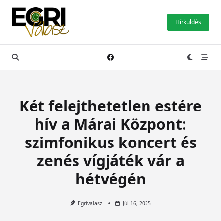
Skip
to
Hírküldés
content
Két felejthetetlen estére
hív a Márai Központ:
szimfonikus koncert és
zenés vígjáték vár a
hétvégén
Egrivalasz
Júl 16, 2025