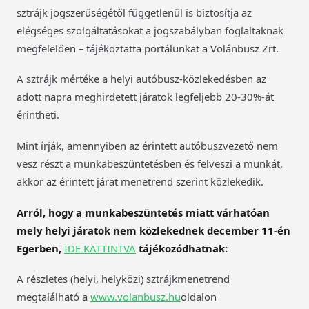
sztrájk jogszerűségétől függetlenül is biztosítja az
elégséges szolgáltatásokat a jogszabályban foglaltaknak
megfelelően – tájékoztatta portálunkat a Volánbusz Zrt.
A sztrájk mértéke a helyi autóbusz-közlekedésben az
adott napra meghirdetett járatok legfeljebb 20-30%-át
érintheti.
Mint írják, amennyiben az érintett autóbuszvezető nem
vesz részt a munkabeszüntetésben és felveszi a munkát,
akkor az érintett járat menetrend szerint közlekedik.
Arról, hogy a munkabeszüntetés miatt várhatóan
mely helyi járatok nem közlekednek december 11-én
Egerben,
IDE KATTINTVA
tájékozódhatnak:
A részletes (helyi, helyközi) sztrájkmenetrend
megtalálható a
www.volanbusz.hu
oldalon