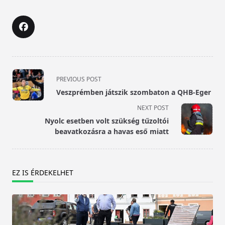
<span
PREVIOUS POST
class="nav-
Veszprémben játszik szombaton a QHB-Eger
subtitle
NEXT POST
screen-
Nyolc esetben volt szükség tűzoltói
reader-
beavatkozásra a havas eső miatt
text">Page</span>
EZ IS ÉRDEKELHET