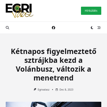
Skip
to
Hírküldés
content
Kétnapos figyelmeztető
sztrájkba kezd a
Volánbusz, változik a
menetrend
Egrivalasz
Dec 8, 2023