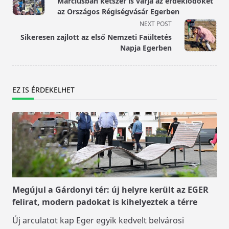
Márciusban kétszer is várja az érdeklődőket
subtitle
az Országos Régiségvásár Egerben
screen-
NEXT POST
reader-
Sikeresen zajlott az első Nemzeti Faültetés
text">Page</span>
Napja Egerben
EZ IS ÉRDEKELHET
Megújul a Gárdonyi tér: új helyre került az EGER
felirat, modern padokat is kihelyeztek a térre
Új arculatot kap Eger egyik kedvelt belvárosi