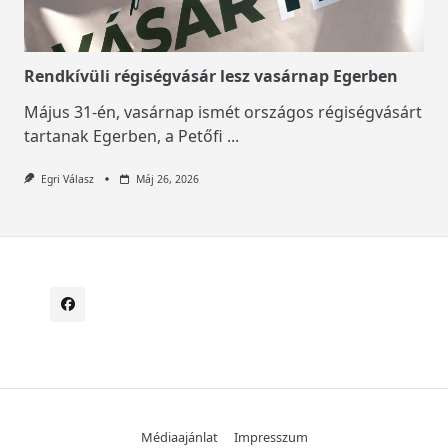
Rendkívüli régiségvásár lesz vasárnap Egerben
Május 31-én, vasárnap ismét országos régiségvásárt
tartanak Egerben, a Petőfi
...
Egri Válasz
Máj 26, 2026
Médiaajánlat
Impresszum