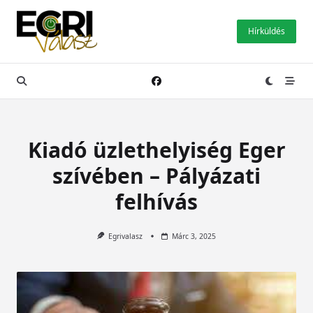
Skip
to
Hírküldés
content
Kiadó üzlethelyiség Eger
szívében – Pályázati
felhívás
Egrivalasz
Márc 3, 2025