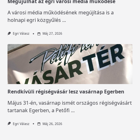
Megújulhat az egri városi média működése
A városi média működésének megújítása is a
holnapi egri közgyűlés
...
Egri Válasz
Máj 27, 2026
Rendkívüli régiségvásár lesz vasárnap Egerben
Május 31-én, vasárnap ismét országos régiségvásárt
tartanak Egerben, a Petőfi
...
Egri Válasz
Máj 26, 2026