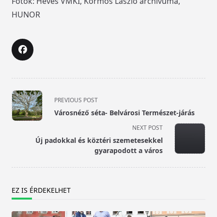
Fotók: Heves VMKI, Kormos László archívuma,
HUNOR
<span
PREVIOUS POST
class="nav-
Városnéző séta- Belvárosi Természet-járás
subtitle
NEXT POST
screen-
Új padokkal és köztéri szemetesekkel
reader-
gyarapodott a város
text">Page</span>
EZ IS ÉRDEKELHET