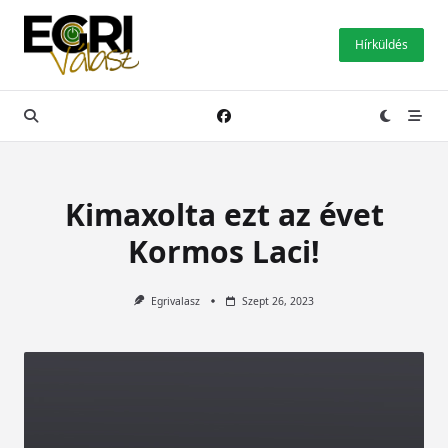
Skip
to
Hírküldés
content
Kimaxolta ezt az évet
Kormos Laci!
Egrivalasz
Szept 26, 2023