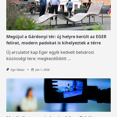
Megújul a Gárdonyi tér: új helyre került az EGER
felirat, modern padokat is kihelyeztek a térre
Új arculatot kap Eger egyik kedvelt belvárosi
közösségi tere: megkezdődött
...
Egri Válasz
Jún 1, 2026