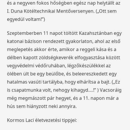
és a negyven fokos hőségben egész nap helytállt az
I. Duna Kötéltechnikai Mentőversenyen. („Ott sem
egyedül voltam!”)
Szeptemberben 11 napot töltött Kazahsztánban egy
katonai bázison rendezett gyakorlaton, ahol az első
meglepetés akkor érte, amikor a reggeli kása és a
délben kapott zöldségkeverék elfogyasztása között
vegyvédelmi védőruhában, légzőkészülékkel az
ölében ült be egy beülőbe, és beleereszkedett egy
hatalmas vasúti tartályba, hogy elhárítsa a bajt. („Ez
is csapatmunka volt, nehogy kihagyd….!” ) Vacsoráig
még megmászott pár hegyet, és a 11. napon már a
hús sem hiányzott neki annyira.
Kormos Laci életvezetési tippjei: