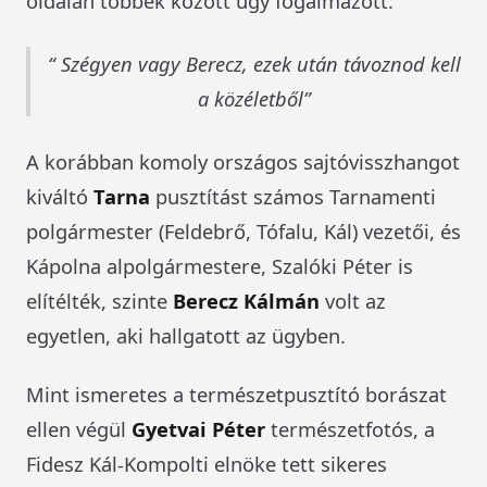
oldalán többek között úgy fogalmazott:
Szégyen vagy Berecz, ezek után távoznod kell
a közéletből
A korábban komoly országos sajtóvisszhangot
kiváltó
Tarna
pusztítást számos Tarnamenti
polgármester (Feldebrő, Tófalu, Kál) vezetői, és
Kápolna alpolgármestere, Szalóki Péter is
elítélték, szinte
Berecz Kálmán
volt az
egyetlen, aki hallgatott az ügyben.
Mint ismeretes a természetpusztító borászat
ellen végül
Gyetvai Péter
természetfotós, a
Fidesz Kál-Kompolti elnöke tett sikeres