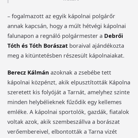
– fogalmazott az egyik kápolnai polgárőr
annak kapcsán, hogy a múlt hétvégi kápolnai
falunapon a regnáló polgármester a
Debrői
Tóth és Tóth Borászat
boraival ajándékozta
meg a kitüntetésben részesült kápolnaiakat.
Berecz
Kálmán
azoknak a zsebébe tett
kápolnai közpénzt, akik elpusztították Kápolna
szeretett kis folyóját a Tarnát, amelyhez szinte
minden helybélieknek fűződik egy kellemes
emléke. A kápolnai sportolók, gazdák, fiatalok
voltak azok, akik szembeszállva a borászat
verőembereivel, elbontották a Tarna vizét