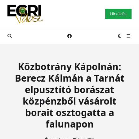
Skip
to
Hírküldés
content
Közbotrány Kápolnán:
Berecz Kálmán a Tarnát
elpusztító borászat
közpénzből vásárolt
borait osztogatta a
falunapon