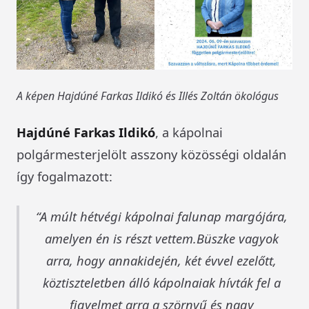
A képen Hajdúné Farkas Ildikó és Illés Zoltán ökológus
Hajdúné Farkas Ildikó
, a kápolnai
polgármesterjelölt asszony közösségi oldalán
így fogalmazott:
A múlt hétvégi kápolnai falunap margójára,
amelyen én is részt vettem.Büszke vagyok
arra, hogy annakidején, két évvel ezelőtt,
köztiszteletben álló kápolnaiak hívták fel a
figyelmet arra a szörnyű és nagy