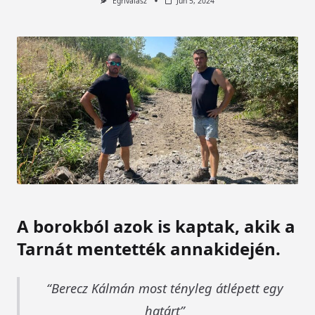
Egrivalasz
Jún 5, 2024
A borokból azok is kaptak, akik a
Tarnát mentették annakidején.
Berecz Kálmán most tényleg átlépett egy
határt