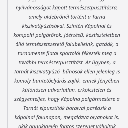
nyílvánosságot kapott természetpusztításra,
amely aldebrőnél történt a Tarna
kiszivattyúzásával. Szintén Kápolnai és
kompolti polgárőrök, jóérzésű, köztiszteletben
álló természetszerető falubelieink, gazdák, a
tarnamente fiatal sportolói fékezték meg a
további természetpusztítást. Az ügyben, a
Tarnát kiszivattyúzó bűnösök ellen jelenleg is
komoly büntetőeljárás zajlik, ennek fényében
különösen udvariatlan, erkölcstelen és
szégyenteljes, hogy Kápolna polgármestere a
Tarnát elpusztítók boraival parédzik a
kápolnai falunapon, megalázva olyanokat is,
akik annakidején fontos szerepet vállaltak