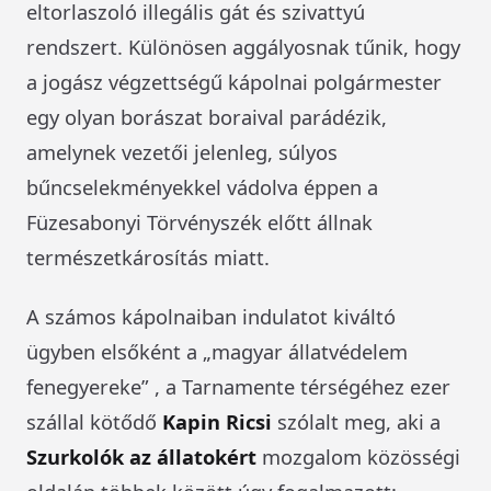
eltorlaszoló illegális gát és szivattyú
rendszert. Különösen aggályosnak tűnik, hogy
a jogász végzettségű kápolnai polgármester
egy olyan borászat boraival parádézik,
amelynek vezetői jelenleg, súlyos
bűncselekményekkel vádolva éppen a
Füzesabonyi Törvényszék előtt állnak
természetkárosítás miatt.
A számos kápolnaiban indulatot kiváltó
ügyben elsőként a „magyar állatvédelem
fenegyereke” , a Tarnamente térségéhez ezer
szállal kötődő
Kapin Ricsi
szólalt meg, aki a
Szurkolók az állatokért
mozgalom közösségi