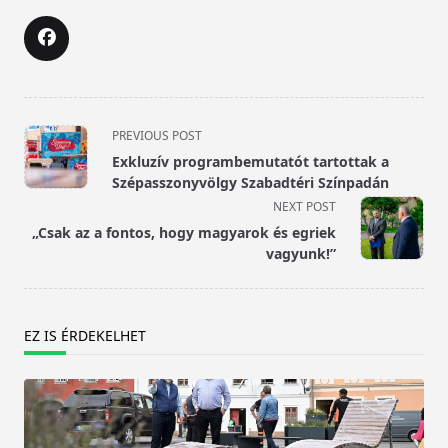
<span
PREVIOUS POST
class="nav-
Exkluzív programbemutatót tartottak a
subtitle
Szépasszonyvölgy Szabadtéri Színpadán
screen-
NEXT POST
reader-
„Csak az a fontos, hogy magyarok és egriek
text">Page</span>
vagyunk!”
EZ IS ÉRDEKELHET