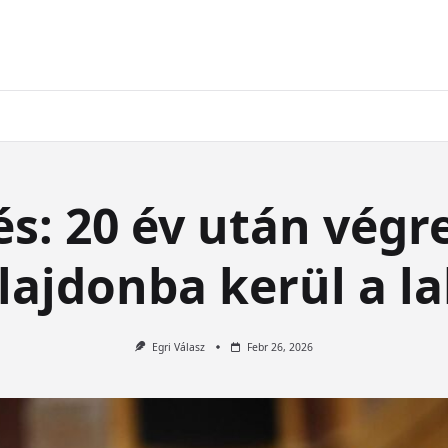
s: 20 év után végr
ulajdonba kerül a l
Egri Válasz
Febr 26, 2026