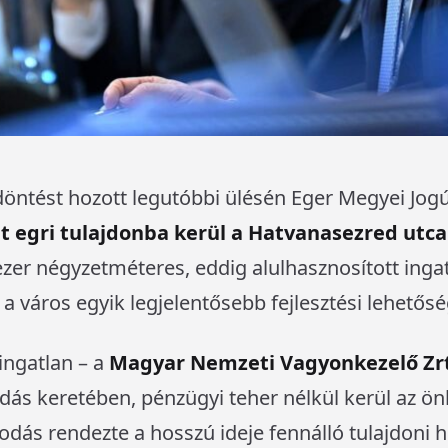
döntést hozott legutóbbi ülésén Eger Megyei Jog
t egri tulajdonba kerül a Hatvanasezred utcai
ezer négyzetméteres, eddig alulhasznosított ingatl
a város egyik legjelentősebb fejlesztési lehetősé
ingatlan – a
Magyar Nemzeti Vagyonkezelő Zr
ás keretében, pénzügyi teher nélkül kerül az ö
dás rendezte a hosszú ideje fennálló tulajdoni h