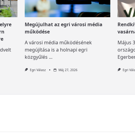
elyre
Megújulhat az egri városi média
Rendkív
rn
működése
vasárn
re
A városi média működésének
Május 3
dvelt
megújítása is a holnapi egri
országo
közgyűlés
...
Egerben
Egri Válasz
Máj 27, 2026
Egri Vál