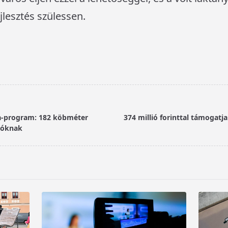
jlesztés szülessen.
ifa-program: 182 köbméter
374 millió forinttal támogat
ulóknak