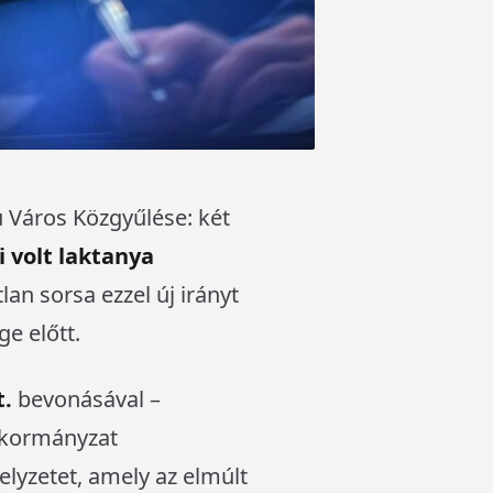
ú Város Közgyűlése: két
 volt laktanya
an sorsa ezzel új irányt
ge előtt.
t.
bevonásával –
nkormányzat
elyzetet, amely az elmúlt