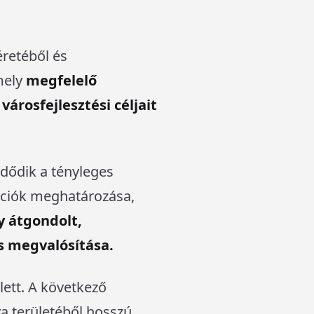
éretéből és
mely
megfelelő
városfejlesztési céljait
zdődik a tényleges
kciók meghatározása,
y átgondolt,
és megvalósítása.
elett. A következő
ya területéből hosszú