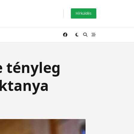
Hírküldés
e tényleg
aktanya