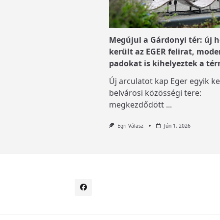
Megújul a Gárdonyi tér: új h
került az EGER felirat, mode
padokat is kihelyeztek a tér
Új arculatot kap Eger egyik ke
belvárosi közösségi tere:
megkezdődött
...
Egri Válasz
Jún 1, 2026