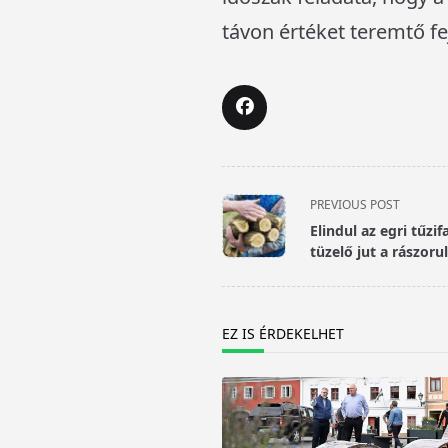
távon értéket teremtő fe
<span
PREVIOUS POST
class="nav-
Elindul az egri tűz
subtitle
tüzelő jut a rászor
screen-
reader-
text">Page</span>
EZ IS ÉRDEKELHET