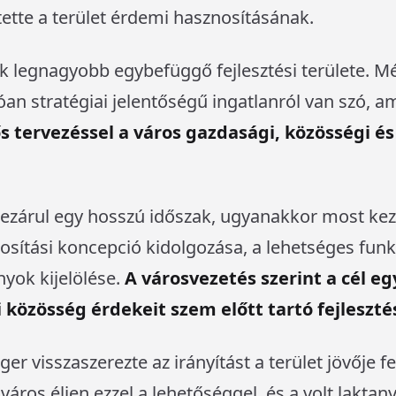
ette a terület érdemi hasznosításának.
ik legnagyobb egybefüggő fejlesztési területe. M
an stratégiai jelentőségű ingatlanról van szó, a
ős tervezéssel a város gazdasági, közösségi és 
 lezárul egy hosszú időszak, ugyanakkor most ke
sítási koncepció kidolgozása, a lehetséges fun
ányok kijelölése.
A városvezetés szerint a cél eg
i közösség érdekeit szem előtt tartó fejleszt
er visszaszerezte az irányítást a terület jövője f
város éljen ezzel a lehetőséggel, és a volt laktan