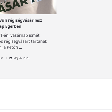
üli régiségvásár lesz
ap Egerben
1-én, vasárnap ismét
s régiségvásárt tartanak
, a Petőfi
...
asz
Máj 26, 2026