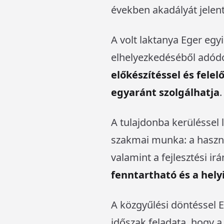
években akadályát jelent
A volt laktanya Eger egy
elhelyezkedéséből adódó
előkészítéssel és felel
egyaránt szolgálhatja
.
A tulajdonba kerüléssel
szakmai munka: a haszno
valamint a fejlesztési ir
fenntartható és a hely
A közgyűlési döntéssel Eg
időszak feladata, hogy a 