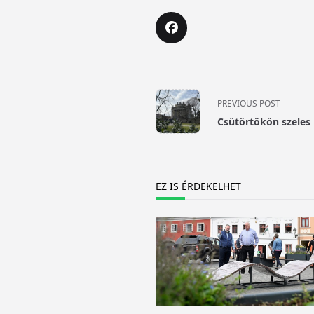
<span
PREVIOUS POST
class="nav-
Csütörtökön szeles 
subtitle
screen-
reader-
text">Page</span>
EZ IS ÉRDEKELHET