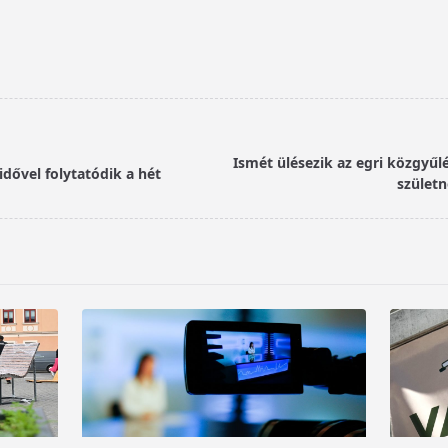
Ismét ülésezik az egri közgyűl
idővel folytatódik a hét
szület