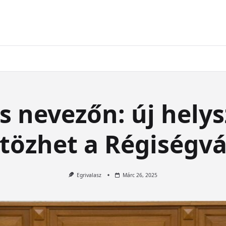
s nevezőn: új helys
tözhet a Régiségv
Egrivalasz
Márc 26, 2025