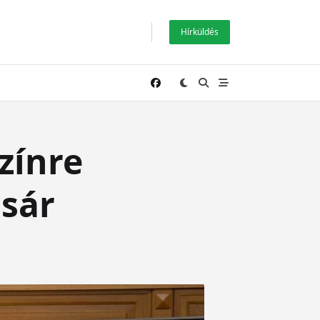
Hírküldés
zínre
ásár