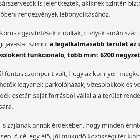
árszervezők is jelentkeztek, akiknek szintén biz
övőbeni rendezvények lebonyolításához.
körös egyeztetések indultak, melyek során számo
i javaslat szerint
a legalkalmasabb terület az 
rkolóként funkcionáló, több mint 6200 négyze
nál fontos szempont volt, hogy az könnyen megköz
rhetők legyenek parkolóházak, vizesblokkok és v
ék esetén saját forrásból vállalja a terület rend
sára.
 is zajlanak annak érdekében, hogy minden érinte
en. A cél egy élő, jól működő közösségi tér kial