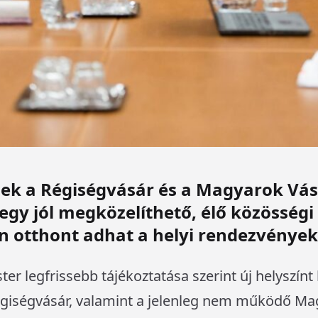
nek a Régiségvásár és a Magyarok Vá
egy jól megközelíthető, élő közösségi 
n otthont adhat a helyi rendezvénye
er legfrissebb tájékoztatása szerint új helyszín
Régiségvásár, valamint a jelenleg nem működő M