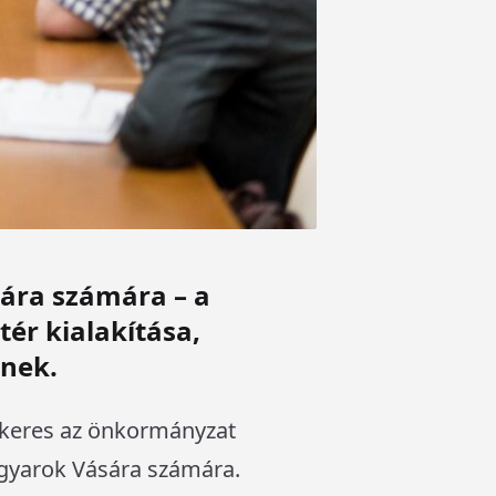
sára számára – a
tér kialakítása,
knek.
t keres az önkormányzat
agyarok Vására számára.