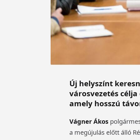
Új helyszínt keres
városvezetés célja 
amely hosszú távo
Vágner Ákos
polgármest
a megújulás előtt álló 