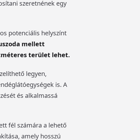
tosítani szeretnének egy
s potenciális helyszínt
uszoda mellett
tméteres terület lehet.
elíthető legyen,
endéglátóegységek is. A
ezését és alkalmassá
tt fél számára a lehető
akítása, amely hosszú