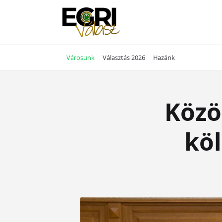
Skip
to
content
Városunk
Választás 2026
Hazánk
Közö
köl