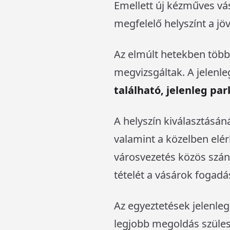
Emellett új kézműves vás
megfelelő helyszínt a j
Az elmúlt hetekben több
megvizsgáltak. A jelenleg
található, jelenleg pa
A helyszín kiválasztásá
valamint a közelben elé
városvezetés közös szánd
tételét a vásárok fogadá
Az egyeztetések jelenleg
legjobb megoldás szüless