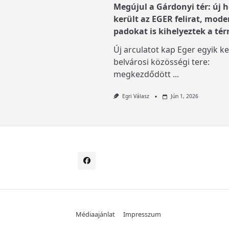
Megújul a Gárdonyi tér: új h
került az EGER felirat, mode
padokat is kihelyeztek a tér
Új arculatot kap Eger egyik ke
belvárosi közösségi tere:
megkezdődött
...
Egri Válasz
Jún 1, 2026
Médiaajánlat
Impresszum