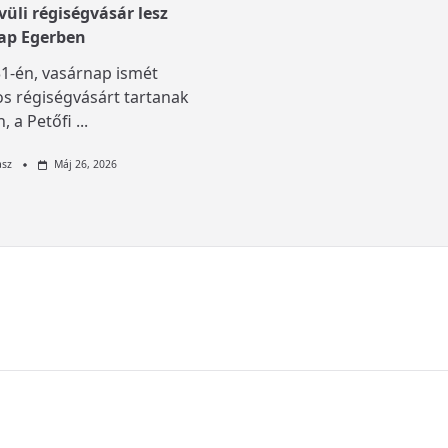
üli régiségvásár lesz
ap Egerben
1-én, vasárnap ismét
s régiségvásárt tartanak
, a Petőfi
...
asz
Máj 26, 2026