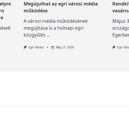
elyre
Megújulhat az egri városi média
Rendkív
rn
működése
vasárn
re
A városi média működésének
Május 3
dvelt
megújítása is a holnapi egri
országo
közgyűlés
...
Egerben
Egri Válasz
Máj 27, 2026
Egri Vál