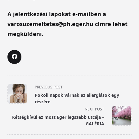
A jelentkezési lapokat e-mailben a
varosuzemeltetes@ph.eger.hu címre lehet
megküldeni.
<span
PREVIOUS POST
class="nav-
Pokoli napok várnak az allergiások egy
subtitle
részére
screen-
NEXT POST
reader-
Kétségkívül ez most Eger legszebb utcája –
text">Page</span>
GALÉRIA