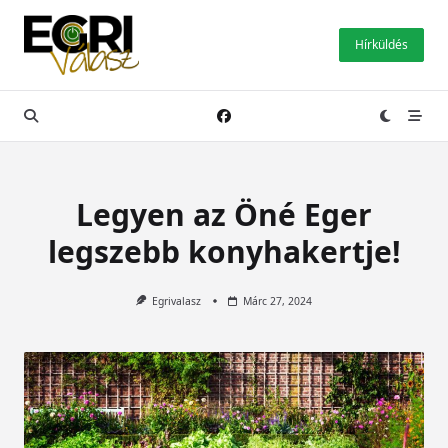
Skip
to
Hírküldés
content
Legyen az Öné Eger
legszebb konyhakertje!
Egrivalasz
Márc 27, 2024