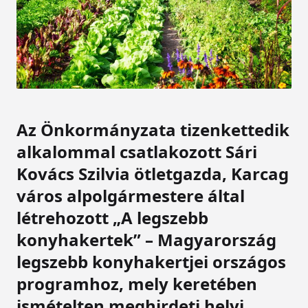
Az Önkormányzata tizenkettedik
alkalommal csatlakozott Sári
Kovács Szilvia ötletgazda, Karcag
város alpolgármestere által
létrehozott „A legszebb
konyhakertek” – Magyarország
legszebb konyhakertjei országos
programhoz, mely keretében
ismételten meghirdeti helyi