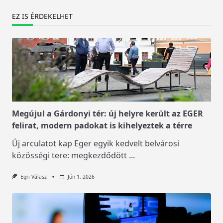
EZ IS ÉRDEKELHET
Megújul a Gárdonyi tér: új helyre került az EGER
felirat, modern padokat is kihelyeztek a térre
Új arculatot kap Eger egyik kedvelt belvárosi
közösségi tere: megkezdődött
...
Egri Válasz
Jún 1, 2026