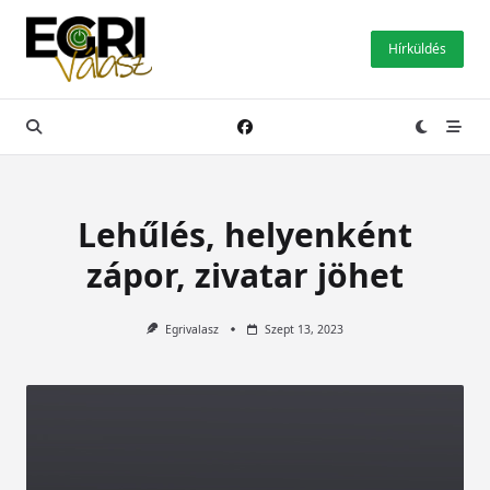
Skip
to
Hírküldés
content
Lehűlés, helyenként
zápor, zivatar jöhet
Egrivalasz
Szept 13, 2023