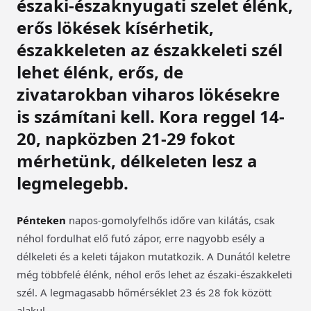
északi-északnyugati szelet élénk,
erős lökések kísérhetik,
északkeleten az északkeleti szél
lehet élénk, erős, de
zivatarokban viharos lökésekre
is számítani kell. Kora reggel 14-
20, napközben 21-29 fokot
mérhetünk, délkeleten lesz a
legmelegebb.
Pénteken
napos-gomolyfelhős időre van kilátás, csak
néhol fordulhat elő futó zápor, erre nagyobb esély a
délkeleti és a keleti tájakon mutatkozik. A Dunától keletre
még többfelé élénk, néhol erős lehet az északi-északkeleti
szél. A legmagasabb hőmérséklet 23 és 28 fok között
alakul.