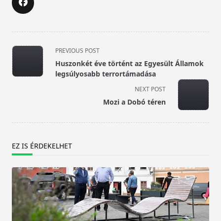
<span
PREVIOUS POST
class="nav-
Huszonkét éve történt az Egyesült Államok
subtitle
legsúlyosabb terrortámadása
screen-
NEXT POST
reader-
Mozi a Dobó téren
text">Page</span>
EZ IS ÉRDEKELHET