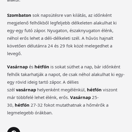
Szombaton
sok napsütésre van kilátás, az időnként
megjelenő felhőkből legfeljebb délkeleten alakulhat ki
egy-egy futó zápor. Nyugaton, északnyugaton élénk,
néhol erős lehet a déli-délkeleti szél. A hűvös hajnalt
követően délutánra 24 és 29 fok közé melegedhet a
levegő.
Vasárnap
és
hétfőn
is sokat süthet a nap, bár időnként
felhők takarhatják a napot, de csak néhol alakulhat ki egy-
egy rövid ideig tartó zápor. A délies
szél
vasárnap
helyenként megélénkül,
hétfőn
viszont
már többfelé lehet élénk, erős.
Vasárnap
25-
30,
hétfőn
27-32 fokot mutathatnak a hőmérők a
legmelegebb órákban.