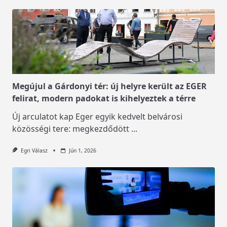
Megújul a Gárdonyi tér: új helyre került az EGER
felirat, modern padokat is kihelyeztek a térre
Új arculatot kap Eger egyik kedvelt belvárosi
közösségi tere: megkezdődött
...
Egri Válasz
Jún 1, 2026