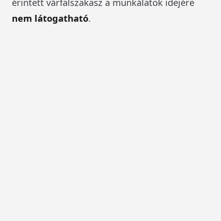
érintett várfalszakasz a munkálatok idejére
nem látogatható
.