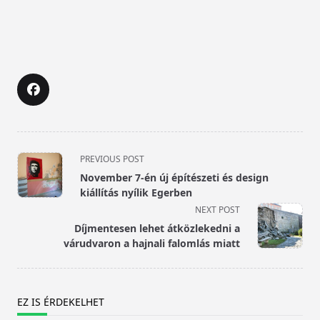
<span
PREVIOUS POST
class="nav-
November 7-én új építészeti és design
subtitle
kiállítás nyílik Egerben
screen-
NEXT POST
reader-
Díjmentesen lehet átközlekedni a
text">Page</span>
várudvaron a hajnali falomlás miatt
EZ IS ÉRDEKELHET