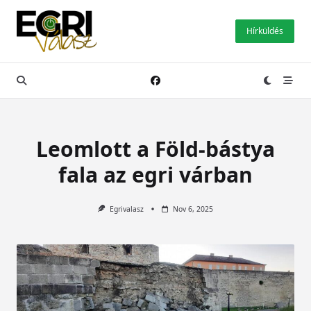
Skip
to
Hírküldés
content
Leomlott a Föld-bástya
fala az egri várban
Egrivalasz
Nov 6, 2025