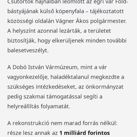
Csütörtök hajnalban leomlott az egri vár Föld-
bástyájának külső köpenyfala – tájékoztatott
közösségi oldalán Vágner Ákos polgármester.
A helyszínt azonnal lezárták, a területet
biztosítják, hogy elkerüljenek minden további
balesetveszélyt.
A Dobó István Vármúzeum, mint a vár
vagyonkezelője, haladéktalanul megkezdte a
szükséges intézkedéseket, az önkormányzat
pedig szakmai támogatással segíti a
helyreállítás folyamatát.
A rekonstrukció nem marad forrás nélkül:
része lesz annak az
1 milliárd forintos