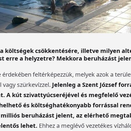
a költségek csökkentésére, illetve milyen al
t erre a helyzetre? Mekkora beruházást jel
 érdekében feltérképezzük, melyek azok a terüle
el vagy szürkevízzel.
Jelenleg a Szent József forr
. A kút szivattyúcseréjével és megfelelő vezé
helhető és költséghatékonyabb forrással ren
milliós beruházást jelent, az elérhető megtaka
lentős lehet.
Ehhez a meglévő vezetékes vízhál