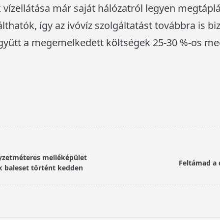
k vízellátása már saját hálózatról legyen megtáp
thatók, így az ivóvíz szolgáltatást továbbra is b
gyütt a megemelkedett költségek 25-30 %-os meg
yzetméteres melléképület
Feltámad a d
k baleset történt kedden