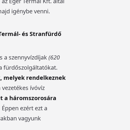
z Eger Termál Kft. által
majd igénybe venni.
Termál- és Stranfürdő
s a szennyvízdíjak
(620
a fürdőszolgáltatókat.
ik, melyek rendelkeznek
a vezetékes ívóvíz
get a háromszorosára
.
Éppen ezért ezt a
árakban vagyunk