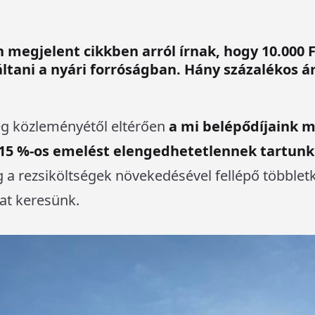
 megjelent cikkben arról írnak, hogy 10.000 
ltani a nyári forróságban. Hány százalékos á
g közleményétől eltérően
a mi belépődíjaink m
0-15 %-os emelést elengedhetetlennek tartunk
 a rezsiköltségek növekedésével fellépő többletk
t keresünk.