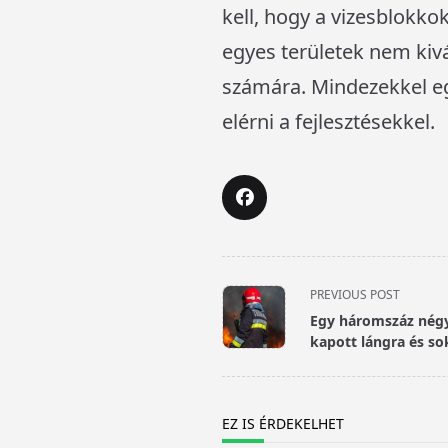
kell, hogy a vizesblokko
egyes területek nem kivál
számára. Mindezekkel e
elérni a fejlesztésekkel.
<span
PREVIOUS POST
class="nav-
Egy háromszáz nég
subtitle
kapott lángra és so
screen-
reader-
text">Page</span>
EZ IS ÉRDEKELHET