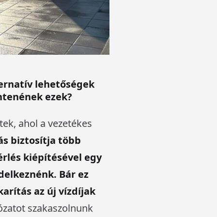
ternatív lehetőségek
entenének ezek?
tek, ahol a vezetékes
ás biztosítja több
rlés kiépítésével egy
delkeznénk. Bár ez
rítás az új vízdíjak
ózatot szakaszolnunk