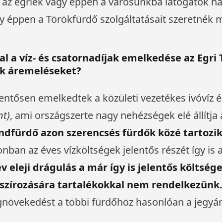
az egriek vagy éppen a városunkba látogatók ha a
y éppen a Törökfürdő szolgáltatásait szeretnék 
l a víz- és csatornadíjak emelkedése az Egri 
ek áremeléseket?
elentősen emelkedtek a közületi vezetékes ivóvíz é
nt)
, ami országszerte nagy nehézségek elé állítja 
andfürdő azon szerencsés fürdők közé tartoz
onban az éves vízköltségek jelentős részét így is 
v eleji drágulás a már így is jelentős költsé
szírozására tartalékokkal nem rendelkezünk
gnövekedést a többi fürdőhöz hasonlóan a jegy
.