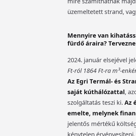
mire számíthatnak majd 
üzemeltetett strand, vag
Mennyire van kihatássa
fürdő áraira? Tervezn
2024. január elsejével j
Ft-ról 1864 Ft-ra m³-enké
Az Egri Termál- és Str
saját kúthálózattal
, az
szolgáltatás teszi ki.
Az é
emelte, melynek finan
jelentős mértékű költsé
kénytelen érvényesíteni