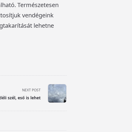
lálható. Természetesen
iztosítjuk vendégeink
takarítását lehetne
NEXT POST
éli szél, eső is lehet