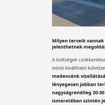
Milyen terveik vannak 
jelenthetnek megoldás
A költségek csökkentése
ivóvíz kiváltható kútvízz
medencénk vízellátását
lényegesen jobban ter
nagyságrendileg 20-30 
ismeretében szintén je