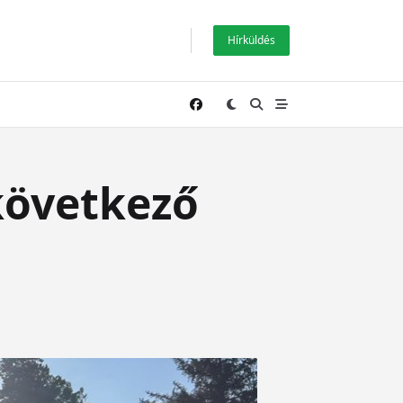
Hírküldés
következő