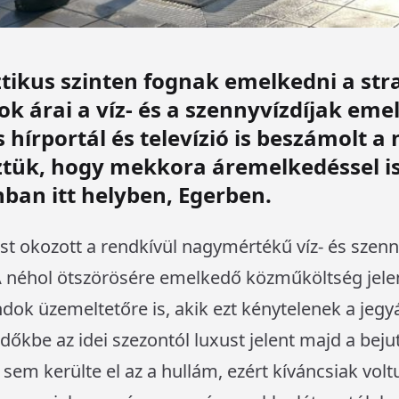
tikus szinten fognak emelkedni a st
ok árai a víz- és a szennyvízdíjak eme
 hírportál és televízió is beszámolt 
eztük, hogy mekkora áremelkedéssel i
ban itt helyben, Egerben.
t okozott a rendkívül nagymértékű víz- és szenn
A néhol ötszörösére emelkedő közműköltség jele
ndok üzemeltetőre is, akik ezt kénytelenek a jegy
dőkbe az idei szezontól luxust jelent majd a bej
sem kerülte el az a hullám, ezért kíváncsiak voltu