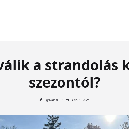
válik a strandolás 
szezontól?
Egrivalasz
Febr 21, 2024