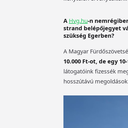
A
Hvg.hu
-n nemrégiben
strand belépőjegyet vá
szükség
Egerben?
A Magyar Fürdőszövetsé
10.000 Ft-ot, de egy 1
látogatóink fizessék meg
hosszútávú megoldásoka