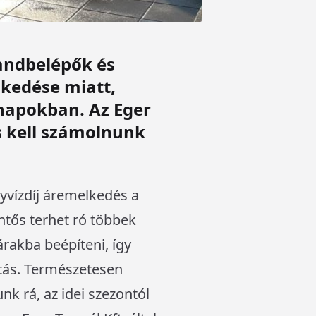
randbelépők és
lkedése miatt,
a napokban. Az Eger
s kell számolnunk
yvízdíj áremelkedés a
ntős terhet ró többek
árakba beépíteni, így
utás. Természetesen
nk rá, az idei szezontól