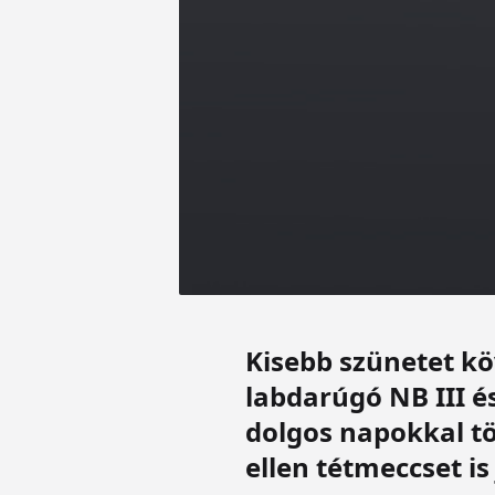
Kisebb szünetet kö
labdarúgó NB III é
dolgos napokkal tö
ellen tétmeccset i