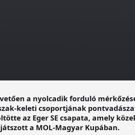
vetően a nyolcadik forduló mérkőzése
szak-keleti csoportjának pontvadásza
ltötte az Eger SE csapata, amely köze
s játszott a MOL-Magyar Kupában.