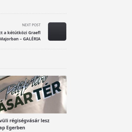
NEXT POST
tt a kétútközi Graefl
Majorban – GALÉRIA
üli régiségvásár lesz
ap Egerben