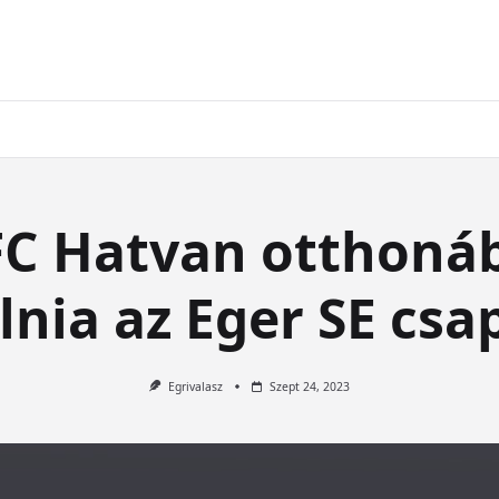
FC Hatvan otthonáb
llnia az Eger SE cs
Egrivalasz
Szept 24, 2023