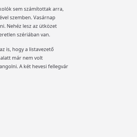
rkolók sem számítottak arra,
esével szemben. Vasárnap
lni. Nehéz lesz az ütközet
eretlen szériában van.
z is, hogy a listavezető
alatt már nem volt
golni. A két hevesi fellegvár