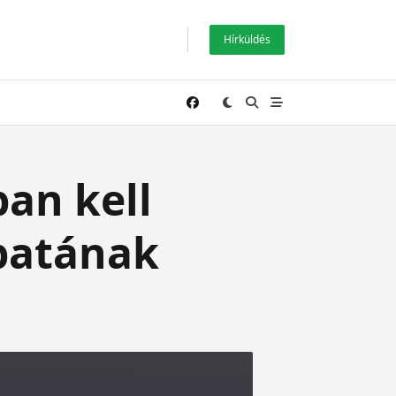
Hírküldés
an kell
apatának