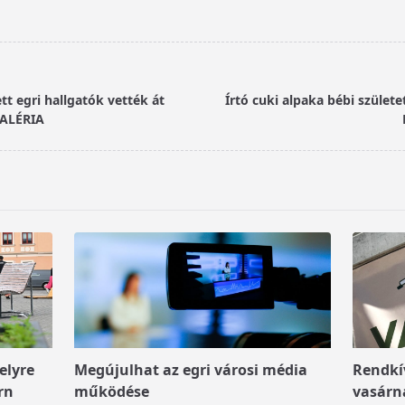
tt egri hallgatók vették át
Írtó cuki alpaka bébi születe
GALÉRIA
elyre
Megújulhat az egri városi média
Rendkív
rn
működése
vasárn