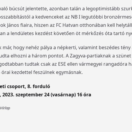
 való búcsút jelentette, azonban talán a legoptimistább szu
 hosszabbítástól a kedvenceket az NB I legutóbbi bronzérm
ok János fiaira, hiszen az FC Hatvan otthonában kell helytál
van a lendületes kezdést követően öt mérkőzés óta tartó ny
 már, hogy nehéz pálya a népkerti, valamint beszédes tény a
dta elhozni a három pontot. A Zagyva-partiaknak a szünet 
godtabban tudtak csak az ESE ellen vármegyei rangadóra han
16 órai kezdettel feszülnek egymásnak.
ti csoport, 8. forduló
, 2023. szeptember 24 (vasárnap) 16 óra
 Hírlap