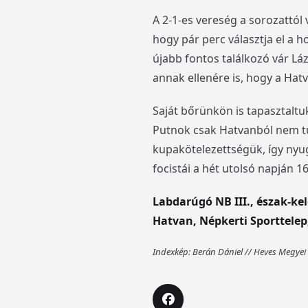
A 2-1-es vereség a sorozattól
hogy pár perc választja el a
újabb fontos találkozó vár Láz
annak ellenére is, hogy a Hat
Saját bőrünkön is tapasztaltuk
Putnok csak Hatvanból nem tu
kupakötelezettségük, így nyu
focistái a hét utolsó napján 
Labdarúgó NB III., észak-kele
Hatvan, Népkerti Sporttelep
Indexkép: Berán Dániel // Heves Megyei