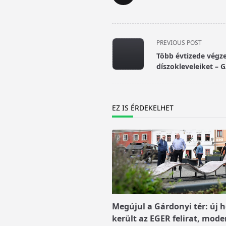
<span
PREVIOUS POST
class="nav-
Több évtizede végze
subtitle
díszokleveleiket – 
screen-
reader-
text">Page</span>
EZ IS ÉRDEKELHET
Megújul a Gárdonyi tér: új h
került az EGER felirat, mode