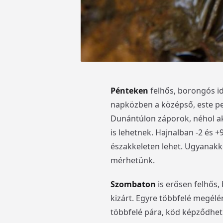
Pénteken
felhős, borongós id
napközben a középső, este ped
Dunántúlon záporok, néhol aká
is lehetnek. Hajnalban -2 és 
északkeleten lehet. Ugyanakk
mérhetünk.
Szombaton
is erősen felhős,
kizárt. Egyre többfelé megélé
többfelé pára, köd képződhet