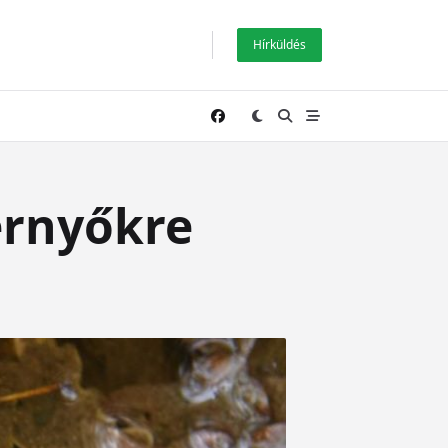
Hírküldés
ernyőkre