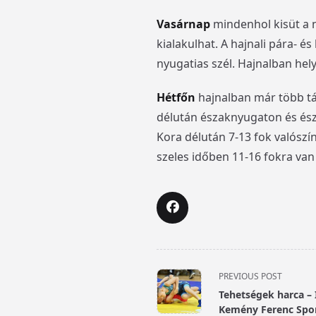
Vasárnap
mindenhol kisüt a 
kialakulhat. A hajnali pára- 
nyugatias szél. Hajnalban he
Hétfőn
hajnalban már több tá
délután északnyugaton és ész
Kora délután 7-13 fok valószí
szeles időben 11-16 fokra van 
<span
PREVIOUS POST
class="nav-
Tehetségek harca – I
subtitle
Kemény Ferenc Spo