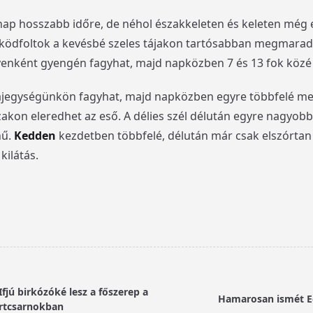
nap hosszabb időre, de néhol északkeleten és keleten még 
és ködfoltok a kevésbé szeles tájakon tartósabban megmarad
lyenként gyengén fagyhat, majd napközben 7 és 13 fok közé
jegységünkön fagyhat, majd napközben egyre többfelé meg
akon eleredhet az eső. A délies szél délután egyre nagyob
nű.
Kedden
kezdetben többfelé, délután már csak elszórtan a
kilátás.
fjú birkózóké lesz a főszerep a
Hamarosan ismét E
rtcsarnokban