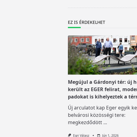
screen-
reader-
text">Page</span>
EZ IS ÉRDEKELHET
Megújul a Gárdonyi tér: új h
került az EGER felirat, mode
padokat is kihelyeztek a tér
Új arculatot kap Eger egyik ke
belvárosi közösségi tere:
megkezdődött
...
Egri Válasz
Jún 1, 2026