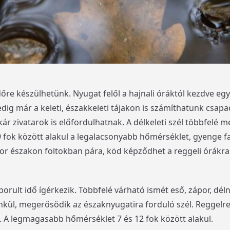
őre készülhetünk. Nyugat felől a hajnali óráktól kezdve egy
ig már a keleti, északkeleti tájakon is számíthatunk csapa
r zivatarok is előfordulhatnak. A délkeleti szél többfelé m
+9 fok között alakul a legalacsonyabb hőmérséklet, gyenge 
or északon foltokban pára, köd képződhet a reggeli órákra.
 borult idő ígérkezik. Többfelé várható ismét eső, zápor, dé
nkül, megerősödik az északnyugatira forduló szél. Reggelre
. A legmagasabb hőmérséklet 7 és 12 fok között alakul.