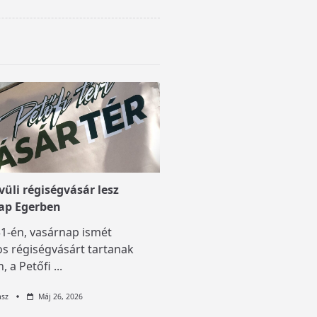
üli régiségvásár lesz
ap Egerben
1-én, vasárnap ismét
s régiségvásárt tartanak
, a Petőfi
...
asz
Máj 26, 2026