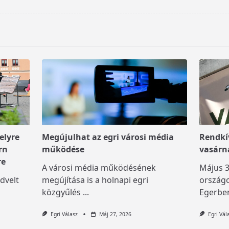
elyre
Megújulhat az egri városi média
Rendkív
rn
működése
vasárn
re
A városi média működésének
Május 3
dvelt
megújítása is a holnapi egri
országo
közgyűlés
...
Egerben
Egri Válasz
Máj 27, 2026
Egri Vál