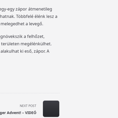
egy-egy zápor átmenetileg
hatnak. Többfelé élénk lesz a
 melegedhet a levegő.
növekszik a felhőzet,
b területen megélénkülhet.
lakulhat ki eső, zápor. A
NEXT POST
ger Advent! – VIDEÓ