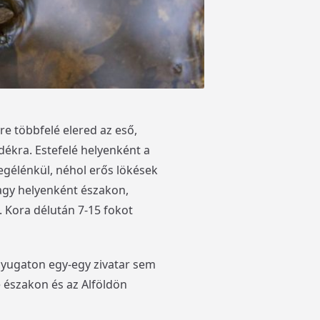
re többfelé elered az eső,
dékra. Estefelé helyenként a
egélénkül, néhol erős lökések
fagy helyenként északon,
 Kora délután 7-15 fokot
lnyugaton egy-egy zivatar sem
 északon és az Alföldön