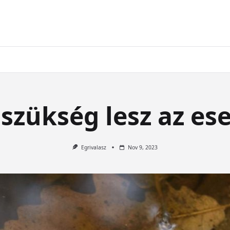
 szükség lesz az es
Egrivalasz
Nov 9, 2023