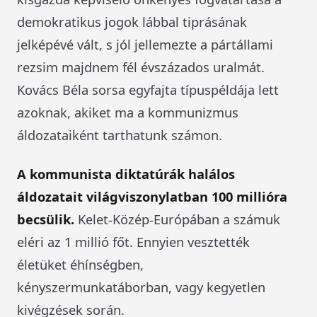
demokratikus jogok lábbal tiprásának
jelképévé vált, s jól jellemezte a pártállami
rezsim majdnem fél évszázados uralmát.
Kovács Béla sorsa egyfajta típuspéldája lett
azoknak, akiket ma a kommunizmus
áldozataiként tarthatunk számon.
A kommunista diktatúrák halálos
áldozatait világviszonylatban 100 millióra
becsülik.
Kelet-Közép-Európában a számuk
eléri az 1 millió főt. Ennyien vesztették
életüket éhínségben,
kényszermunkatáborban, vagy kegyetlen
kivégzések során.