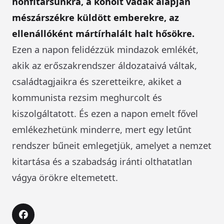
honfitársunkra, a koholt vádak alapján
mészárszékre küldött emberekre, az
ellenállóként mártírhalált halt hősökre.
Ezen a napon felidézzük mindazok emlékét,
akik az erőszakrendszer áldozataivá váltak,
családtagjaikra és szeretteikre, akiket a
kommunista rezsim meghurcolt és
kiszolgáltatott. És ezen a napon emelt fővel
emlékezhetünk minderre, mert egy letűnt
rendszer bűneit emlegetjük, amelyet a nemzet
kitartása és a szabadság iránti olthatatlan
vágya örökre eltemetett.