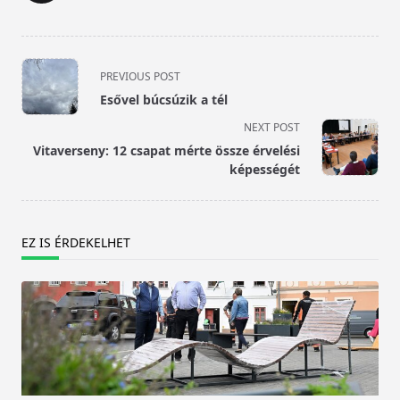
<span
PREVIOUS POST
class="nav-
Esővel búcsúzik a tél
subtitle
NEXT POST
screen-
Vitaverseny: 12 csapat mérte össze érvelési
reader-
képességét
text">Page</span>
EZ IS ÉRDEKELHET