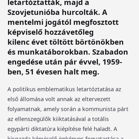
letartóztatták, majd a
Szovjetunióba hurcolták. A
mentelmi jogától megfosztott
képviselő hozzávetőleg
kilenc évet töltött börtönökben
és munkatáborokban. Szabadon
engedése után pár évvel, 1959-
ben, 51 évesen halt meg.
A politikus emblematikus letartóztatása az
első állomása volt annak az eltervezett
folyamatnak, amely során a kommunista párt
az ellenszegülők kiiktatásával a totális
egypárti diktatúra kiépítése felé haladt. A
kisgazda képviselő önkényes fogvatartása a