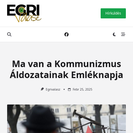
Skip
to
Hírküldés
content
Ma van a Kommunizmus
Áldozatainak Emléknapja
Egrivalasz
Febr 25, 2025