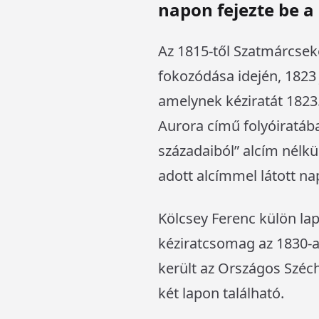
napon fejezte be a
Az 1815-től Szatmárcsek
fokozódása idején, 1823
amelynek kéziratát 1823.
Aurora című folyóiratáb
századaiból” alcím nélkü
adott alcímmel látott na
Kölcsey Ferenc külön lap
kéziratcsomag az 1830-a
került az Országos Széc
két lapon található.