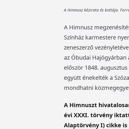
A Himnusz kézirata és kottája. F
A Himnusz megzenésítésé
Színház karmestere nyer
zeneszerző vezényletével
az Óbudai Hajógyárban a
először 1848. augusztus
együtt énekelték a Szóz
mondhatni közmegegyezé
A Himnuszt hivatalosan
évi XXXI. törvény ikta
Alaptörvény I) cikke 