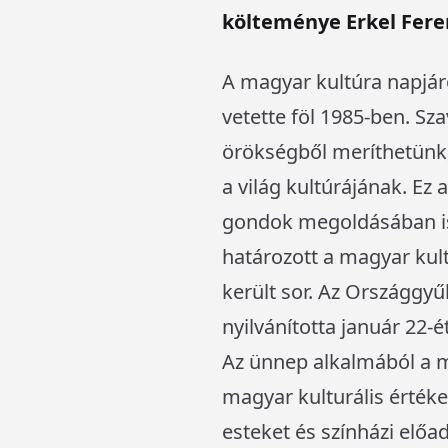
költeménye Erkel Fere
A magyar kultúra napjá
vetette föl 1985-ben. Sz
örökségből meríthetünk,
a világ kultúrájának. Ez 
gondok megoldásában is
határozott a magyar kul
került sor. Az Országgy
nyilvánította január 22-ét
Az ünnep alkalmából a m
magyar kulturális értéke
esteket és színházi előa