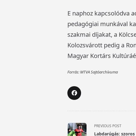
E naphoz kapcsolódva adj
pedagógiai munkával kap
szakmai díjakat, a Kölcs
Kolozsvárott pedig a Ro
Magyar Kortárs Kultúráér
Forrás: MTVA Sajtóarchívuma
<span
PREVIOUS POST
class="nav-
Labdarúgás: szoros 