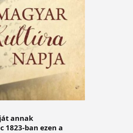
ját annak
nc 1823-ban ezen a