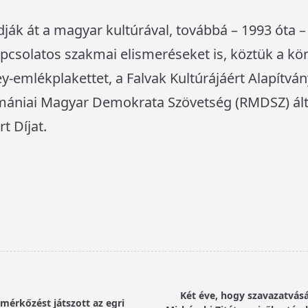
ák át a magyar kultúrával, továbbá – 1993 óta – 
csolatos szakmai elismeréseket is, köztük a kö
ey-emlékplakettet, a Falvak Kultúrájáért Alapítvá
mániai Magyar Demokrata Szövetség (RMDSZ) által
t Díjat.
Két éve, hogy szavazatvásá
mérkőzést játszott az egri