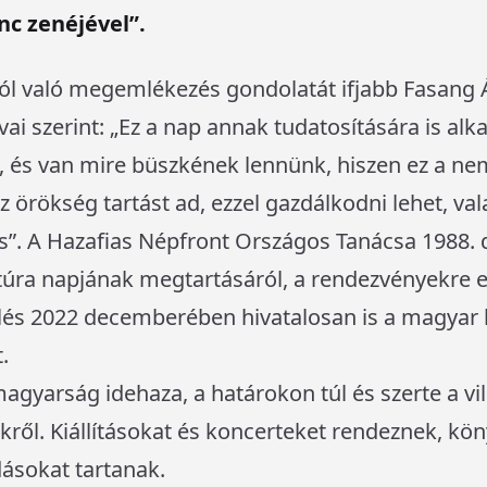
nc zenéjével”.
ról való megemlékezés gondolatát ifjabb Fasan
avai szerint: „Ez a nap annak tudatosítására is al
 és van mire büszkének lennünk, hiszen ez a ne
az örökség tartást ad, ezzel gazdálkodni lehet, va
”. A Hazafias Népfront Országos Tanácsa 1988.
túra napjának megtartásáról, a rendezvényekre e
űlés 2022 decemberében hivatalosan is a magyar 
.
agyarság idehaza, a határokon túl és szerte a 
kről. Kiállításokat és koncerteket rendeznek, k
dásokat tartanak.