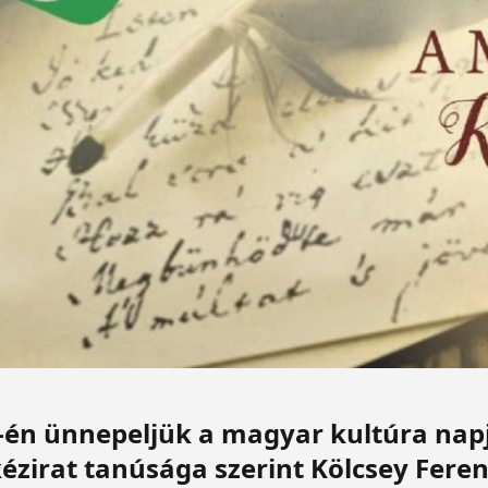
2-én ünnepeljük a magyar kultúra nap
ézirat tanúsága szerint Kölcsey Fere