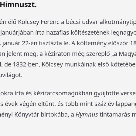
 Himnuszt.
én élő Kölcsey Ferenc a bécsi udvar alkotmányti
 januárjában írta hazafias költészetének legnag
 január 22-én tisztázta le. A költemény először 1
an jelent meg, a kéziraton még szereplő „a Magya
l, de 1832-ben, Kölcsey munkáinak első kötetében
pvilágot.
okra írta és kéziratcsomagokban gyűjtötte verse
s évek végén eltűnt, és több mint száz év lappa
hényi Könyvtár birtokába, a
Hymnus
tintamarás m