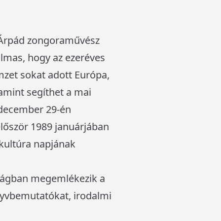
g Árpád zongoraművész
kalmas, hogy az ezeréves
mzet sokat adott Európa,
lamint segíthet a mai
 december 29-én
lőször 1989 januárjában
kultúra napjának
világban megemlékezik a
önyvbemutatókat, irodalmi