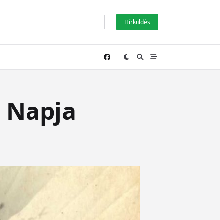
Hírküldés
 Napja