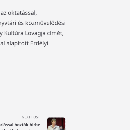
az oktatással,
nyvtári és közművelődési
ny Kultúra Lovagja címét,
 alapított Erdélyi
NEXT POST
rlással hozták hírbe