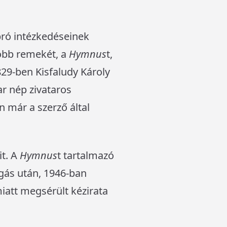
pró intézkedéseinek
yobb remekét, a
Hymnus
t,
829-ben Kisfaludy Károly
r nép zivataros
 már a szerző által
it. A
Hymnus
t tartalmazó
ngás után, 1946-ban
iatt megsérült kézirata