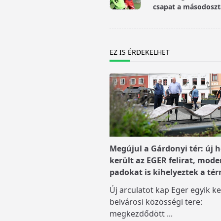
subtitle
csapat a másodosztá
screen-
reader-
text">Page</span>
EZ IS ÉRDEKELHET
Megújul a Gárdonyi tér: új h
került az EGER felirat, mode
padokat is kihelyeztek a tér
Új arculatot kap Eger egyik ke
belvárosi közösségi tere:
megkezdődött
...