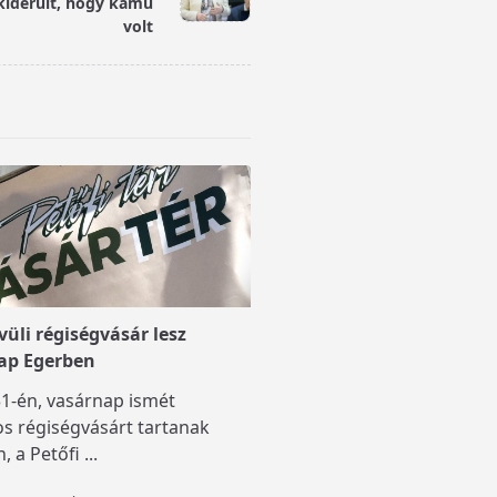
 kiderült, hogy kamu
volt
üli régiségvásár lesz
ap Egerben
1-én, vasárnap ismét
s régiségvásárt tartanak
, a Petőfi
...