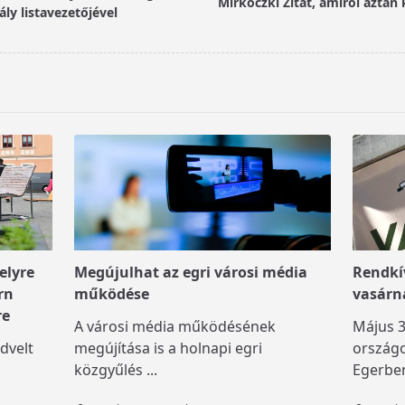
Mirkóczki Zitát, amiről aztán
ly listavezetőjével
elyre
Megújulhat az egri városi média
Rendkív
rn
működése
vasárn
re
A városi média működésének
Május 3
dvelt
megújítása is a holnapi egri
országo
közgyűlés
...
Egerben