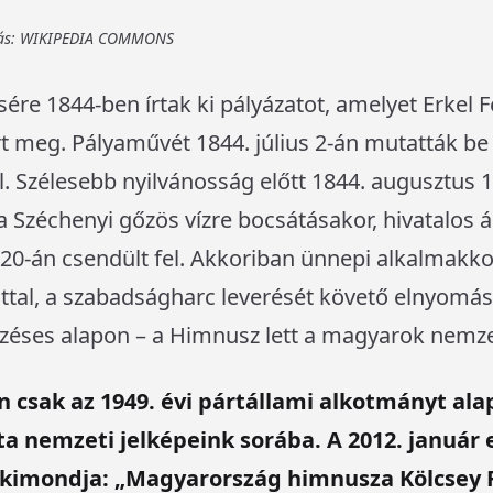
orrás: WIKIPEDIA COMMONS
re 1844-ben írtak ki pályázatot, amelyet Erkel F
t meg. Pályaművét 1844. július 2-án mutatták be
. Szélesebb nyilvánosság előtt 1844. augusztus 
 Széchenyi gőzös vízre bocsátásakor, hivatalos
 20-án csendült fel. Akkoriban ünnepi alkalmakko
attal, a szabadságharc leverését követő elnyomá
ses alapon – a Himnusz lett a magyarok nemze
 csak az 1949. évi pártállami alkotmányt ala
tta nemzeti jelképeink sorába. A 2012. január 
is kimondja: „Magyarország himnusza Kölcsey