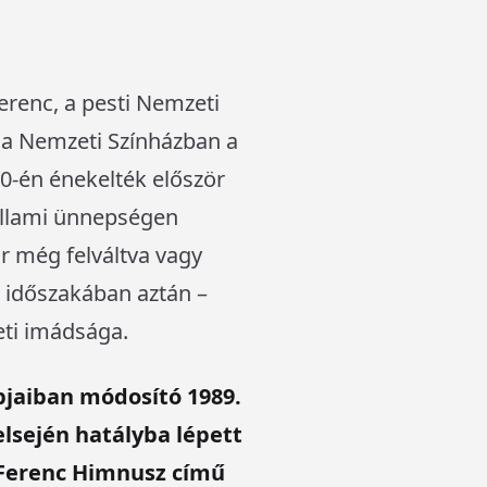
erenc, a pesti Nemzeti
 a Nemzeti Színházban a
10-én énekelték először
 állami ünnepségen
r még felváltva vagy
s időszakában aztán –
ti imádsága.
pjaiban módosító 1989.
elsején hatályba lépett
 Ferenc Himnusz című