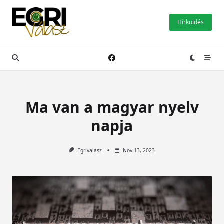
Skip
to
Hírküldés
content
Ma van a magyar nyelv
napja
Egrivalasz
Nov 13, 2023