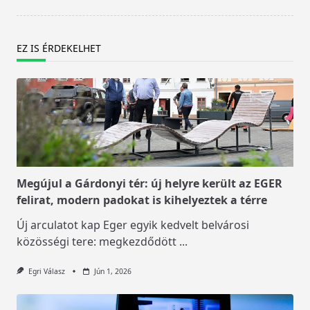
EZ IS ÉRDEKELHET
Megújul a Gárdonyi tér: új helyre került az EGER
felirat, modern padokat is kihelyeztek a térre
Új arculatot kap Eger egyik kedvelt belvárosi
közösségi tere: megkezdődött
...
Egri Válasz
Jún 1, 2026