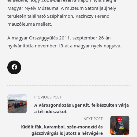
emlékére, hogy 2008-ban ezen a napon nyílt meg a
Magyar Nyelv Múzeuma. A múzeum Sátoraljaújhely
területén található Széphalmon, Kazinczy Ferenc
mauzóleuma mellett.
A magyar Országgyűlés 2011. szeptember 26-án
nyilvánította november 13-át a magyar nyelv napjává.
<span
PREVIOUS POST
class="nav-
A Városgondozás Eger Kft. felkészülten várja
subtitle
a téli időszakot
screen-
NEXT POST
reader-
Kidőlt fák, karambol, szén-monoxid és
text">Page</span>
gázszivárgás is jutott a hétvégére