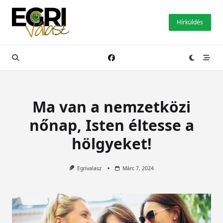
Skip
to
Hírküldés
content
Ma van a nemzetközi
nőnap, Isten éltesse a
hölgyeket!
Egrivalasz
Márc 7, 2024