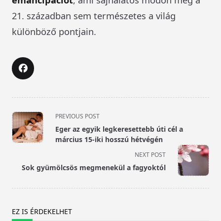
21. században sem természetes a világ
különböző pontjain.
<span
PREVIOUS POST
class="nav-
Eger az egyik legkeresettebb úti cél a
subtitle
március 15-iki hosszú hétvégén
screen-
NEXT POST
reader-
Sok gyümölcsös megmenekül a fagyoktól
text">Page</span>
EZ IS ÉRDEKELHET