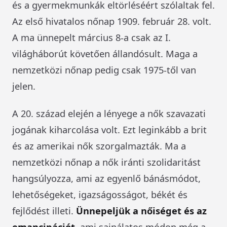
és a gyermekmunkák eltörléséért szólaltak fel.
Az első hivatalos nőnap 1909. február 28. volt.
A ma ünnepelt március 8-a csak az I.
világháborút követően állandósult. Maga a
nemzetközi nőnap pedig csak 1975-től van
jelen.
A 20. század elején a lényege a nők szavazati
jogának kiharcolása volt. Ezt leginkább a brit
és az amerikai nők szorgalmazták. Ma a
nemzetközi nőnap a nők iránti szolidaritást
hangsúlyozza, ami az egyenlő bánásmódot,
lehetőségeket, igazságosságot, békét és
fejlődést illeti.
Ünnepeljük a nőiséget és az
emancipációt
, ami sajnálatos módon még a