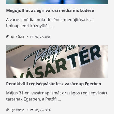
Megújulhat az egri városi média működése
A városi média működésének megújítása is a
holnapi egri közgyűlés
...
Egri Válasz
Máj 27, 2026
Rendkívüli régiségvásár lesz vasárnap Egerben
Május 31-én, vasárnap ismét országos régiségvásárt
tartanak Egerben, a Petőfi
...
Egri Válasz
Máj 26, 2026