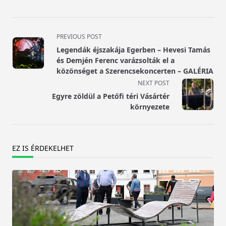
<span
PREVIOUS POST
class="nav-
Legendák éjszakája Egerben – Hevesi Tamás
subtitle
és Demjén Ferenc varázsolták el a
screen-
közönséget a Szerencsekoncerten – GALÉRIA
reader-
NEXT POST
text">Page</span>
Egyre zöldül a Petőfi téri Vásártér
környezete
EZ IS ÉRDEKELHET