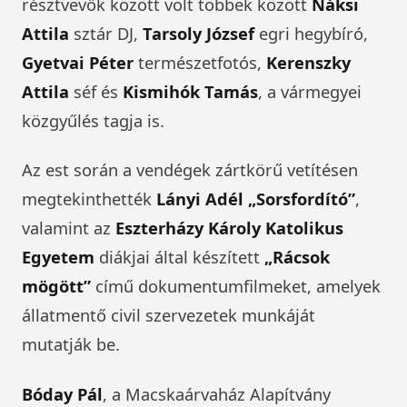
résztvevők között volt többek között
Náksi
Attila
sztár DJ,
Tarsoly József
egri hegybíró,
Gyetvai Péter
természetfotós,
Kerenszky
Attila
séf és
Kismihók Tamás
, a vármegyei
közgyűlés tagja is.
Az est során a vendégek zártkörű vetítésen
megtekinthették
Lányi Adél „Sorsfordító”
,
valamint az
Eszterházy Károly Katolikus
Egyetem
diákjai által készített
„Rácsok
mögött”
című dokumentumfilmeket, amelyek
állatmentő civil szervezetek munkáját
mutatják be.
Bóday Pál
, a Macskaárvaház Alapítvány