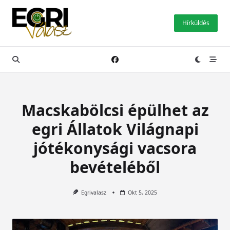
Skip
to
Hírküldés
content
Macskabölcsi épülhet az
egri Állatok Világnapi
jótékonysági vacsora
bevételéből
Egrivalasz
Okt 5, 2025