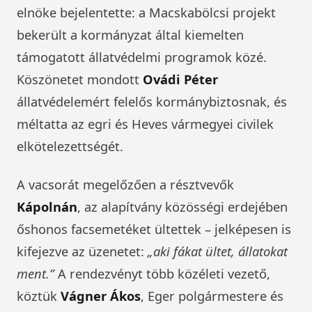
elnöke bejelentette: a Macskabölcsi projekt
bekerült a kormányzat által kiemelten
támogatott állatvédelmi programok közé.
Köszönetet mondott
Ovádi Péter
állatvédelemért felelős kormánybiztosnak, és
méltatta az egri és Heves vármegyei civilek
elkötelezettségét.
A vacsorát megelőzően a résztvevők
Kápolnán
, az alapítvány közösségi erdejében
őshonos facsemetéket ültettek – jelképesen is
kifejezve az üzenetet:
„aki fákat ültet, állatokat
ment.”
A rendezvényt több közéleti vezető,
köztük
Vágner Ákos
, Eger polgármestere és