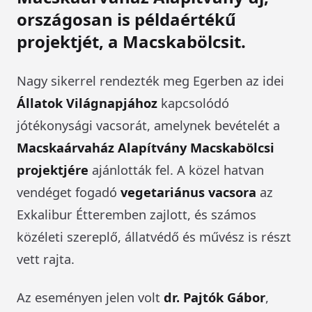
országosan is példaértékű
projektjét, a Macskabölcsit.
Nagy sikerrel rendezték meg Egerben az idei
Állatok Világnapjához
kapcsolódó
jótékonysági vacsorát, amelynek bevételét a
Macskaárvaház Alapítvány Macskabölcsi
projektjére
ajánlották fel. A közel hatvan
vendéget fogadó
vegetariánus vacsora
az
Exkalibur Étteremben zajlott, és számos
közéleti szereplő, állatvédő és művész is részt
vett rajta.
Az eseményen jelen volt
dr. Pajtók Gábor
,