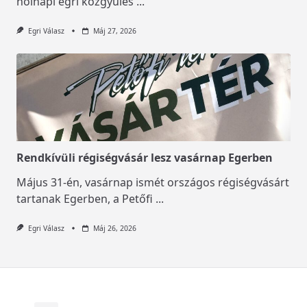
holnapi egri közgyűlés
...
Egri Válasz
Máj 27, 2026
Rendkívüli régiségvásár lesz vasárnap Egerben
Május 31-én, vasárnap ismét országos régiségvásárt
tartanak Egerben, a Petőfi
...
Egri Válasz
Máj 26, 2026