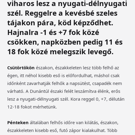
viharos lesz a nyugati-délnyugati
szél. Reggelre a kevésbé szeles
tájakon pára, köd képződhet.
Hajnalra -1 és +7 fok közé
csökken, napközben pedig 11 és
18 fok közé melegszik levegő.
Csütörtökön
északon, északkeleten lesz több felhő az
égen, itt néhol kisebb eső is előfordulhat, máshol csak
időnként zavarhatják felhők a napsütést, csapadék nem
várható. A Dunántúl északi felét leszámítva élénk, erős
lesz a nyugati-délnyugati szél. Kora reggel 0, +7, délután
12-18 fokot mérhetünk.
Pénteken
általában felhős időre van kilátás, északon,
északkeleten kisebb eső, futó zápor kialakulhat. Több