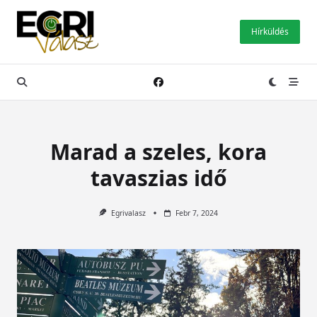
Skip
to
Hírküldés
content
Marad a szeles, kora
tavaszias idő
Egrivalasz
Febr 7, 2024