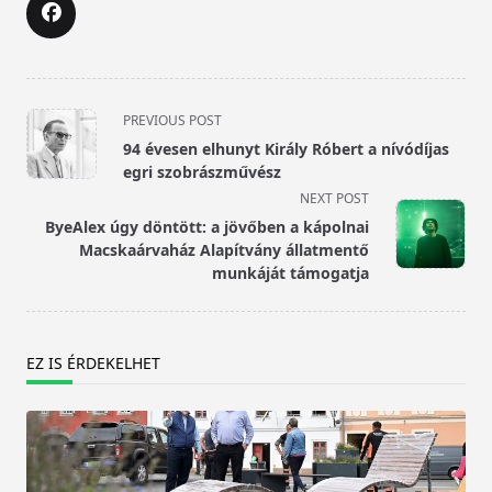
<span
PREVIOUS POST
class="nav-
94 évesen elhunyt Király Róbert a nívódíjas
subtitle
egri szobrászművész
screen-
NEXT POST
reader-
ByeAlex úgy döntött: a jövőben a kápolnai
text">Page</span>
Macskaárvaház Alapítvány állatmentő
munkáját támogatja
EZ IS ÉRDEKELHET