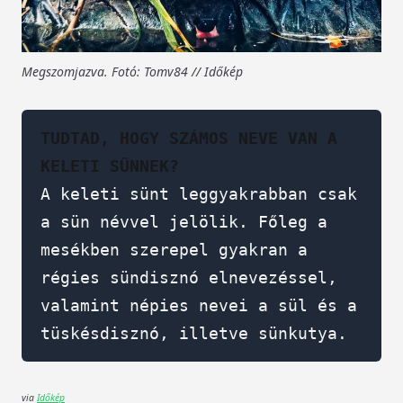
Megszomjazva. Fotó: Tomv84 // Időkép
TUDTAD, HOGY SZÁMOS NEVE VAN A 
KELETI SÜNNEK?
A keleti sünt leggyakrabban csak 
a sün névvel jelölik. Főleg a 
mesékben szerepel gyakran a 
régies sündisznó elnevezéssel, 
valamint népies nevei a sül és a 
tüskésdisznó, illetve sünkutya. 
via
Időkép