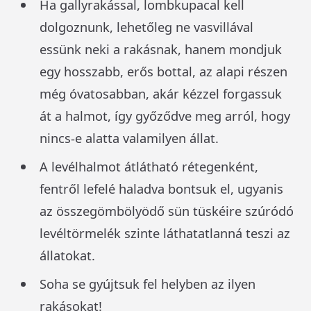
Ha gallyrakással, lombkupacal kell
dolgoznunk, lehetőleg ne vasvillával
essünk neki a rakásnak, hanem mondjuk
egy hosszabb, erős bottal, az alapi részen
még óvatosabban, akár kézzel forgassuk
át a halmot, így győződve meg arról, hogy
nincs-e alatta valamilyen állat.
A levélhalmot átlátható rétegenként,
fentről lefelé haladva bontsuk el, ugyanis
az összegömbölyödő sün tüskéire szúródó
levéltörmelék szinte láthatatlanná teszi az
állatokat.
Soha se gyújtsuk fel helyben az ilyen
rakásokat!