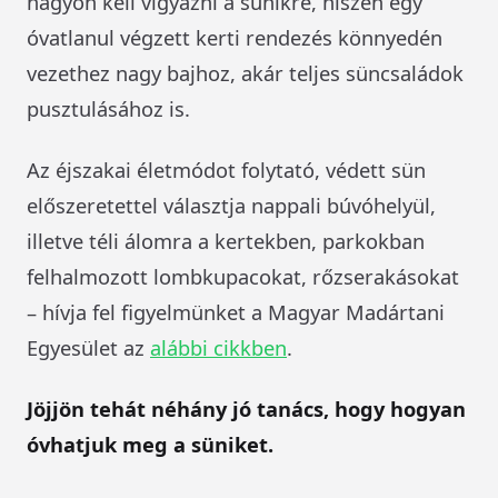
nagyon kell vigyázni a sünikre, hiszen egy
óvatlanul végzett kerti rendezés könnyedén
vezethez nagy bajhoz, akár teljes süncsaládok
pusztulásához is.
Az éjszakai életmódot folytató, védett sün
előszeretettel választja nappali búvóhelyül,
illetve téli álomra a kertekben, parkokban
felhalmozott lombkupacokat, rőzserakásokat
– hívja fel figyelmünket a Magyar Madártani
Egyesület az
alábbi cikkben
.
Jöjjön tehát néhány jó tanács, hogy hogyan
óvhatjuk meg a süniket.