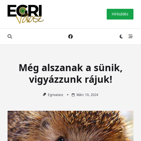
Skip
to
Hírküldés
content
Még alszanak a sünik,
vigyázzunk rájuk!
Egrivalasz
Márc 10, 2024