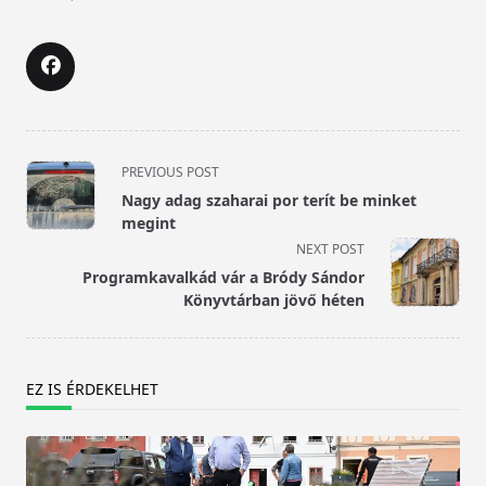
<span
PREVIOUS POST
class="nav-
Nagy adag szaharai por terít be minket
subtitle
megint
screen-
NEXT POST
reader-
Programkavalkád vár a Bródy Sándor
text">Page</span>
Könyvtárban jövő héten
EZ IS ÉRDEKELHET