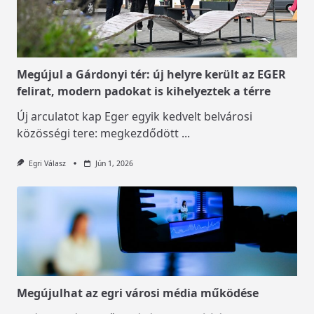
Megújul a Gárdonyi tér: új helyre került az EGER
felirat, modern padokat is kihelyeztek a térre
Új arculatot kap Eger egyik kedvelt belvárosi
közösségi tere: megkezdődött
...
Egri Válasz
Jún 1, 2026
Megújulhat az egri városi média működése