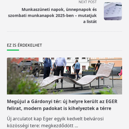
reader-
NEXT POST
text">Page</span>
Munkaszüneti napok, ünnepnapok és
szombati munkanapok 2025-ben – mutatjuk
a listát
EZ IS ÉRDEKELHET
Megújul a Gárdonyi tér: új helyre került az EGER
felirat, modern padokat is kihelyeztek a térre
Új arculatot kap Eger egyik kedvelt belvárosi
közösségi tere: megkezdődött
...