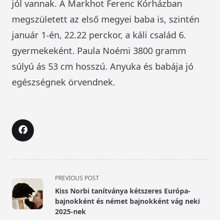
jól vannak. A Markhot Ferenc Kórházban
megszületett az első megyei baba is, szintén
január 1-én, 22.22 perckor, a káli család 6.
gyermekeként. Paula Noémi 3800 gramm
súlyú ás 53 cm hosszú. Anyuka és babája jó
egészségnek örvendnek.
<span
PREVIOUS POST
class="nav-
Kiss Norbi tanítványa kétszeres Európa-
subtitle
bajnokként és német bajnokként vág neki
screen-
2025-nek