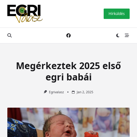
Skip
to
Hírküldés
content
Megérkeztek 2025 első
egri babái
Egrivalasz
Jan 2, 2025