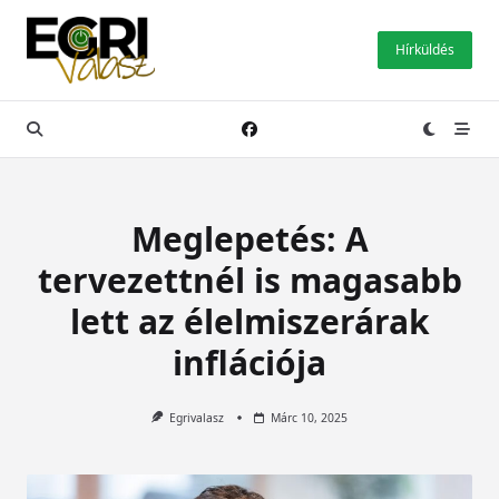
Skip
to
Hírküldés
content
Meglepetés: A
tervezettnél is magasabb
lett az élelmiszerárak
inflációja
Egrivalasz
Márc 10, 2025