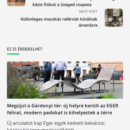
subtitle
kézis fiúkat a Szeged csapata
screen-
NEXT POST
reader-
Különleges macskás relikviát kínálnak
text">Page</span>
árverésre
EZ IS ÉRDEKELHET
Megújul a Gárdonyi tér: új helyre került az EGER
felirat, modern padokat is kihelyeztek a térre
Új arculatot kap Eger egyik kedvelt belvárosi
közösségi tere: megkezdődött
...