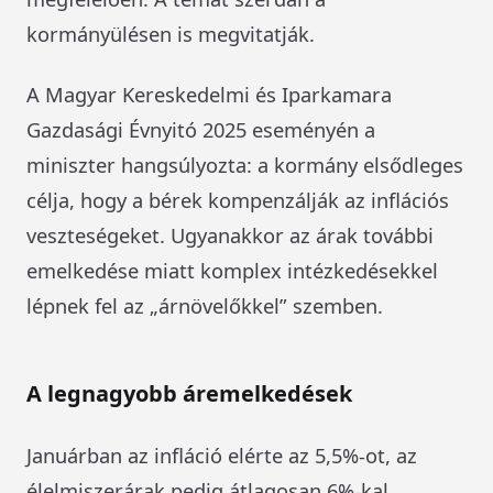
kormányülésen is megvitatják.
A Magyar Kereskedelmi és Iparkamara
Gazdasági Évnyitó 2025 eseményén a
miniszter hangsúlyozta: a kormány elsődleges
célja, hogy a bérek kompenzálják az inflációs
veszteségeket. Ugyanakkor az árak további
emelkedése miatt komplex intézkedésekkel
lépnek fel az „árnövelőkkel” szemben.
A legnagyobb áremelkedések
Januárban az infláció elérte az 5,5%-ot, az
élelmiszerárak pedig átlagosan 6%-kal