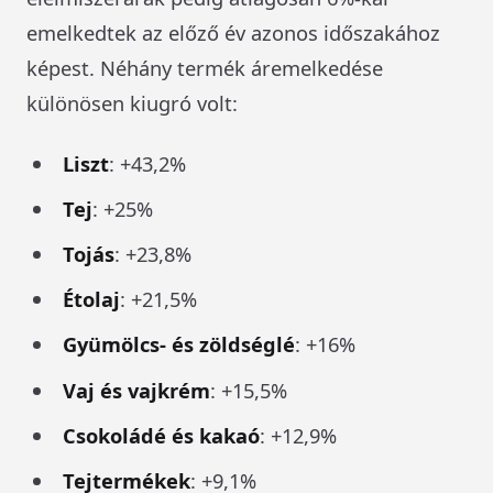
emelkedtek az előző év azonos időszakához
képest. Néhány termék áremelkedése
különösen kiugró volt:
Liszt
: +43,2%
Tej
: +25%
Tojás
: +23,8%
Étolaj
: +21,5%
Gyümölcs- és zöldséglé
: +16%
Vaj és vajkrém
: +15,5%
Csokoládé és kakaó
: +12,9%
Tejtermékek
: +9,1%