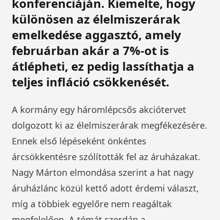
konferenciáján. Kiemelte, hogy
különösen az élelmiszerárak
emelkedése aggasztó, amely
februárban akár a 7%-ot is
átlépheti, ez pedig lassíthatja a
teljes infláció csökkenését.
A kormány egy háromlépcsős akciótervet
dolgozott ki az élelmiszerárak megfékezésére.
Ennek első lépéseként önkéntes
árcsökkentésre szólították fel az áruházakat.
Nagy Márton elmondása szerint a hat nagy
áruházlánc közül kettő adott érdemi választ,
míg a többiek egyelőre nem reagáltak
megfelelően. A témát szerdán a