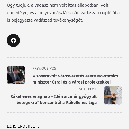
Úgy tudjuk, a vadász nem volt ittas állapotban, volt
engedélye, és a helyi vadásztársaság vadászati naplójába
is bejegyezte vadászati tevékenységét.
<span
PREVIOUS POST
class="nav-
A sosemvolt városvezetés esete Navracsics
subtitle
miniszter úrral és a városi projektekkel
screen-
NEXT POST
reader-
Rákellenes világnap – Idén a „már gyógyult
text">Page</span>
betegekre” koncentrál a Rákellenes Liga
EZ IS ÉRDEKELHET