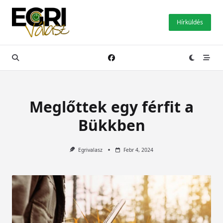
Skip
to
Hírküldés
content
Meglőttek egy férfit a
Bükkben
Egrivalasz
Febr 4, 2024