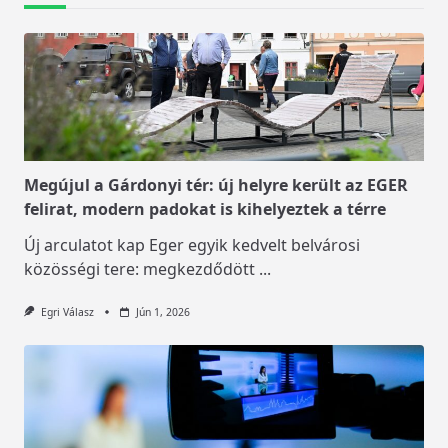
Megújul a Gárdonyi tér: új helyre került az EGER
felirat, modern padokat is kihelyeztek a térre
Új arculatot kap Eger egyik kedvelt belvárosi
közösségi tere: megkezdődött
...
Egri Válasz
Jún 1, 2026