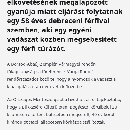
elkövetésének megalapozott
gyanúja miatt eljárást folytatnak
egy 58 éves debreceni férfival
szemben, aki egy egyéni
vadászat közben megsebesített
egy férfi túrázót.
A Borsod-Abaúj-Zemplén vármegyei rendőr-
főkapitányság sajtóreferense, Varga Rudolf
rendőrszázados közölte, hogy a nyomozók a vadászt a
kihallgatása után nem vették őrizetbe.
Az Országos Mentőszolgálat a hvg.hu-t arról tájékoztatta,
hogy a Bükkzsérc külterületén, Bogácstól körülbelül 20
kilométerre történt balesetben megsérült, 40 év körüli
kirándulót stabil állapotban kórházba szállították.