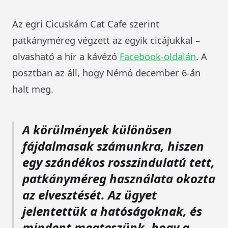
Az egri Cicuskám Cat Cafe szerint
patkányméreg végzett az egyik cicájukkal –
olvasható a hír a kávézó
Facebook-oldalán
. A
posztban az áll, hogy Némó december 6-án
halt meg.
A körülmények különösen
fájdalmasak számunkra, hiszen
egy szándékos rosszindulatú tett,
patkányméreg használata okozta
az elvesztését. Az ügyet
jelentettük a hatóságoknak, és
mindent megteszünk, hogy a