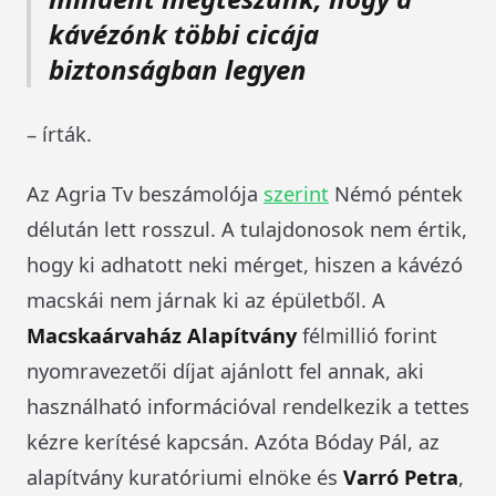
kávézónk többi cicája
biztonságban legyen
– írták.
Az Agria Tv beszámolója
szerint
Némó péntek
délután lett rosszul. A tulajdonosok nem értik,
hogy ki adhatott neki mérget, hiszen a kávézó
macskái nem járnak ki az épületből. A
Macskaárvaház Alapítvány
félmillió forint
nyomravezetői díjat ajánlott fel annak, aki
használható információval rendelkezik a tettes
kézre kerítésé kapcsán. Azóta Bóday Pál, az
alapítvány kuratóriumi elnöke és
Varró Petra
,