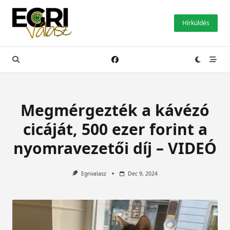
Skip
to
Hírküldés
content
Megmérgezték a kávézó
cicáját, 500 ezer forint a
nyomravezetői díj – VIDEÓ
Egrivalasz
Dec 9, 2024