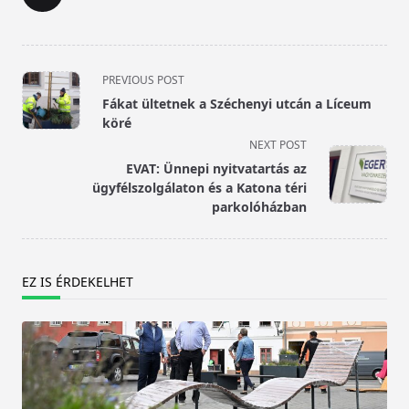
<span
PREVIOUS POST
class="nav-
Fákat ültetnek a Széchenyi utcán a Líceum
subtitle
köré
screen-
NEXT POST
reader-
EVAT: Ünnepi nyitvatartás az
text">Page</span>
ügyfélszolgálaton és a Katona téri
parkolóházban
EZ IS ÉRDEKELHET