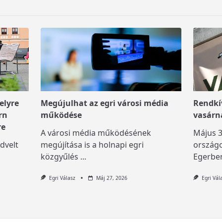
elyre
Megújulhat az egri városi média
Rendkív
rn
működése
vasárn
re
A városi média működésének
Május 3
dvelt
megújítása is a holnapi egri
országo
közgyűlés
...
Egerben
Egri Válasz
Máj 27, 2026
Egri Vál