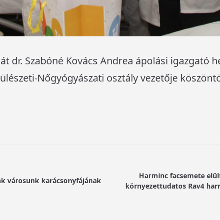
ját dr. Szabóné Kovács Andrea ápolási igazgató he
zülészeti-Nőgyógyászati osztály vezetője köszöntö
Harminc facsemete elül
nk városunk karácsonyfájának
környezettudatos Rav4 harm