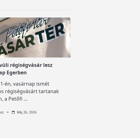
üli régiségvásár lesz
ap Egerben
1-én, vasárnap ismét
s régiségvásárt tartanak
, a Petőfi
...
asz
Máj 26, 2026