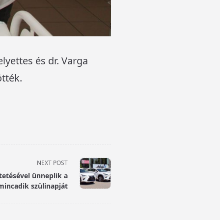
lyettes és dr. Varga
tték.
NEXT POST
tetésével ünneplik a
incadik szülinapját