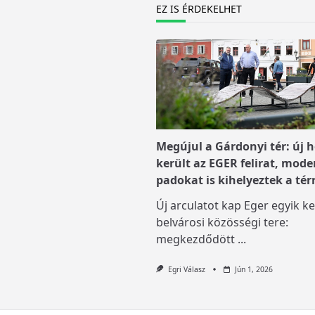
text">Page</span>
EZ IS ÉRDEKELHET
Megújul a Gárdonyi tér: új h
került az EGER felirat, mode
padokat is kihelyeztek a tér
Új arculatot kap Eger egyik ke
belvárosi közösségi tere:
megkezdődött
...
Egri Válasz
Jún 1, 2026