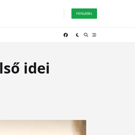
Hírküldés
lső idei