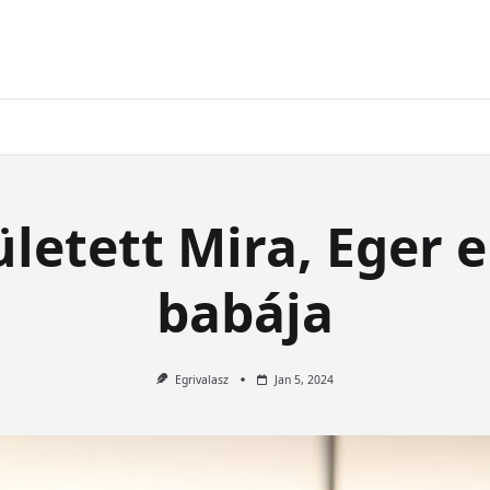
etett Mira, Eger e
babája
Egrivalasz
Jan 5, 2024