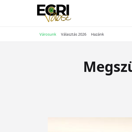
Skip
to
content
Városunk
Választás 2026
Hazánk
Megszül