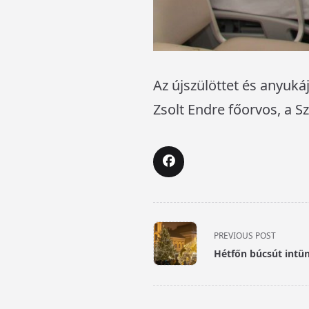
Az újszülöttet és anyuká
Zsolt Endre főorvos, a S
<span
PREVIOUS POST
class="nav-
Hétfőn búcsút intü
subtitle
screen-
reader-