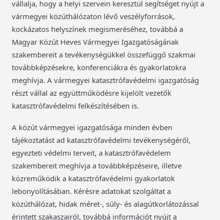
vállalja, hogy a helyi szervein keresztül segítséget nyújt a
vármegyei közúthálózaton lévő veszélyforrások,
kockázatos helyszínek megismeréséhez, továbbá a
Magyar Közút Heves Vármegyei Igazgatóságának
szakembereit a tevékenységükkel összefüggő szakmai
továbbképzésekre, konferenciákra és gyakorlatokra
meghívja. A vármegyei katasztrófavédelmi igazgatóság
részt vállal az együttműködésre kijelölt vezetők
katasztrófavédelmi felkészítésében is.
A közút vármegyei igazgatósága minden évben
tájékoztatást ad katasztrófavédelmi tevékenységéről,
egyezteti védelmi terveit, a katasztrófavédelem
szakembereit meghívja a továbbképzéseire, illetve
közreműködik a katasztrófavédelmi gyakorlatok
lebonyolításában. Kérésre adatokat szolgáltat a
közúthálózat, hidak méret-, súly- és alagútkorlátozással
érintett szakaszairól, továbbá információt nyújt a