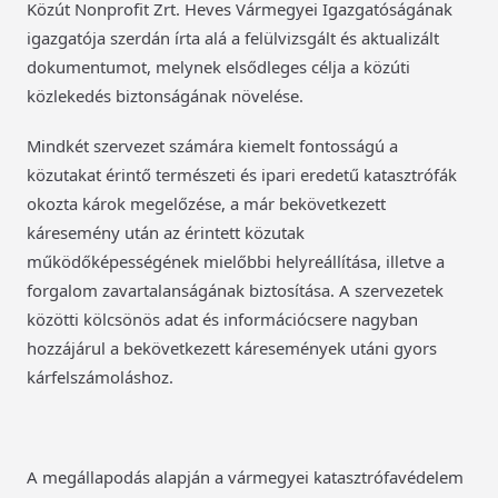
Közút Nonprofit Zrt. Heves Vármegyei Igazgatóságának
igazgatója szerdán írta alá a felülvizsgált és aktualizált
dokumentumot, melynek elsődleges célja a közúti
közlekedés biztonságának növelése.
Mindkét szervezet számára kiemelt fontosságú a
közutakat érintő természeti és ipari eredetű katasztrófák
okozta károk megelőzése, a már bekövetkezett
káresemény után az érintett közutak
működőképességének mielőbbi helyreállítása, illetve a
forgalom zavartalanságának biztosítása. A szervezetek
közötti kölcsönös adat és információcsere nagyban
hozzájárul a bekövetkezett káresemények utáni gyors
kárfelszámoláshoz.
A megállapodás alapján a vármegyei katasztrófavédelem