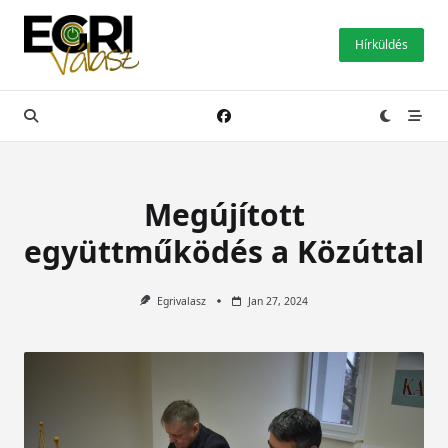
Skip
to
Hírküldés
content
Megújított
együttműködés a Közúttal
Egrivalasz
Jan 27, 2024