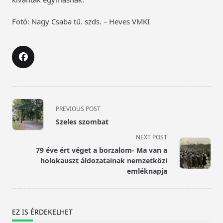
Fotó: Nagy Csaba tű. szds. – Heves VMKI
<span
PREVIOUS POST
class="nav-
Szeles szombat
subtitle
NEXT POST
screen-
79 éve ért véget a borzalom- Ma van a
reader-
holokauszt áldozatainak nemzetközi
text">Page</span>
emléknapja
EZ IS ÉRDEKELHET