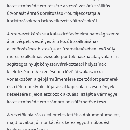
katasztrófavédelem részére a veszélyes árú szállítás
útvonalát érintő korlátozásokról, tájékoztatja a
korlátozásokban bekövetkezett változásokról.
A szervezet kérésre a katasztrófavédelmi hatóság szervei
által végzett veszélyes áru közúti szállításának
ellenőrzéséhez biztosítja az üzemeltetésében lévő súly
mérésre alkalmas vizsgáló pontok használatát, valamint
segítséget nyújt kényszervárakoztatási helyszínek
kijelölésében. A kezelésében lévő útszakaszokra
vonatkozóan a gépjárműmentésre szerződött partnerek
és a téli rendkívüli időjárással kapcsolatos események
kezelésére kijelölt eszközök aktuális listáját a vármegyei
katasztrófavédelem számára hozzáférhetővé teszi.
A vezetők aláírásukkal hitelesítették a dokumentumokat,
majd további jó munkát és sikeres együttműködést
kívántak egymásnak.