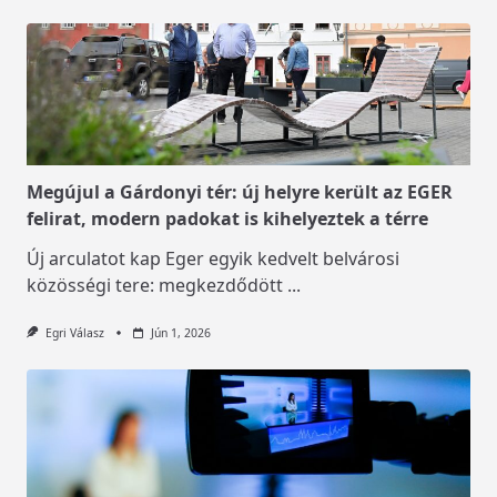
Megújul a Gárdonyi tér: új helyre került az EGER
felirat, modern padokat is kihelyeztek a térre
Új arculatot kap Eger egyik kedvelt belvárosi
közösségi tere: megkezdődött
...
Egri Válasz
Jún 1, 2026