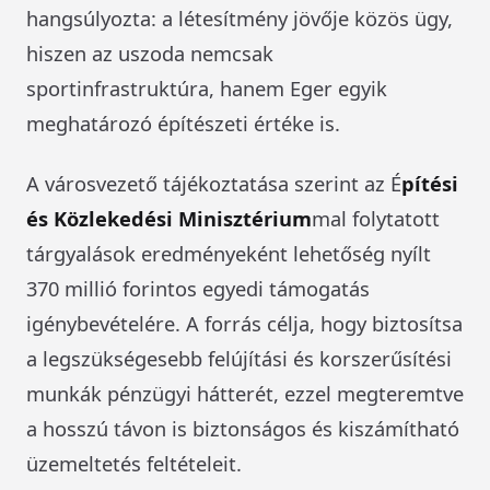
hangsúlyozta: a létesítmény jövője közös ügy,
hiszen az uszoda nemcsak
sportinfrastruktúra, hanem Eger egyik
meghatározó építészeti értéke is.
A városvezető tájékoztatása szerint az É
pítési
és Közlekedési Minisztérium
mal folytatott
tárgyalások eredményeként lehetőség nyílt
370 millió forintos egyedi támogatás
igénybevételére. A forrás célja, hogy biztosítsa
a legszükségesebb felújítási és korszerűsítési
munkák pénzügyi hátterét, ezzel megteremtve
a hosszú távon is biztonságos és kiszámítható
üzemeltetés feltételeit.