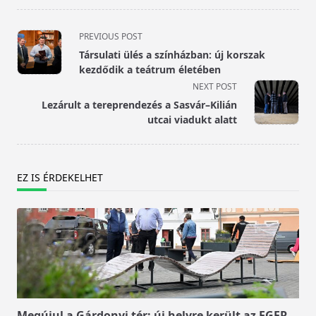
<span
PREVIOUS POST
class="nav-
Társulati ülés a színházban: új korszak
subtitle
kezdődik a teátrum életében
screen-
NEXT POST
reader-
Lezárult a tereprendezés a Sasvár–Kilián
text">Page</span>
utcai viadukt alatt
EZ IS ÉRDEKELHET
Megújul a Gárdonyi tér: új helyre került az EGER