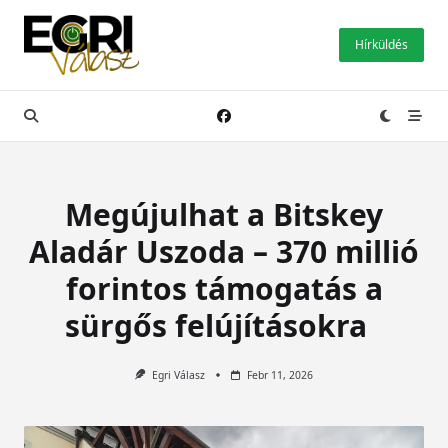
Skip
to
Hírküldés
content
Megújulhat a Bitskey
Aladár Uszoda – 370 millió
forintos támogatás a
sürgős felújításokra
Egri Válasz
Febr 11, 2026