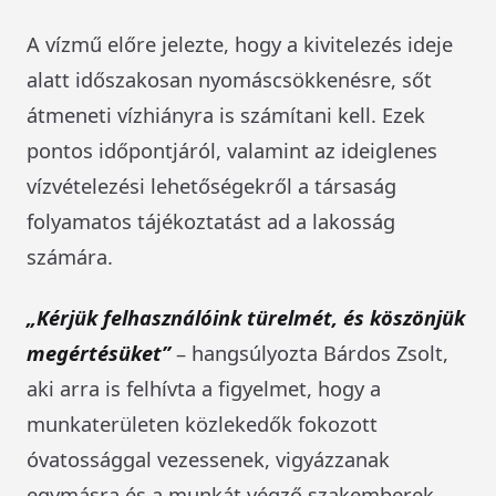
A vízmű előre jelezte, hogy a kivitelezés ideje
alatt időszakosan nyomáscsökkenésre, sőt
átmeneti vízhiányra is számítani kell. Ezek
pontos időpontjáról, valamint az ideiglenes
vízvételezési lehetőségekről a társaság
folyamatos tájékoztatást ad a lakosság
számára.
„Kérjük felhasználóink türelmét, és köszönjük
megértésüket”
– hangsúlyozta Bárdos Zsolt,
aki arra is felhívta a figyelmet, hogy a
munkaterületen közlekedők fokozott
óvatossággal vezessenek, vigyázzanak
egymásra és a munkát végző szakemberek