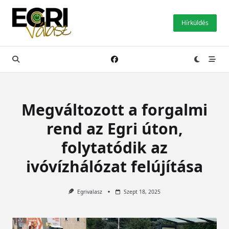
Skip
to
Hírküldés
content
Megváltozott a forgalmi
rend az Egri úton,
folytatódik az
ivóvízhálózat felújítása
Egrivalasz
Szept 18, 2025