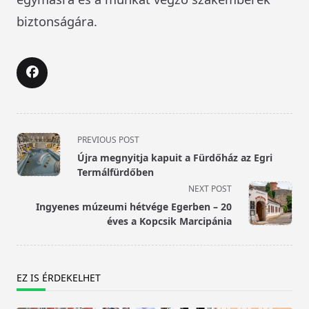
biztonságára.
<span
PREVIOUS POST
class="nav-
Újra megnyitja kapuit a Fürdőház az Egri
subtitle
Termálfürdőben
screen-
NEXT POST
reader-
Ingyenes múzeumi hétvége Egerben – 20
text">Page</span>
éves a Kopcsik Marcipánia
EZ IS ÉRDEKELHET