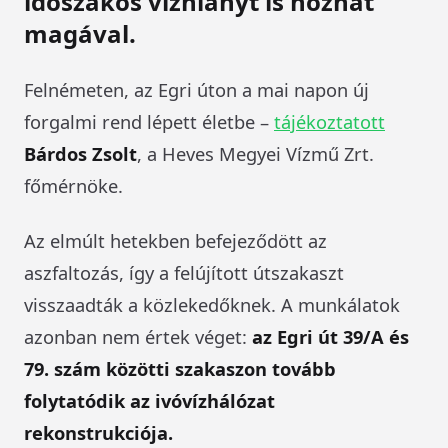
időszakos vízhiányt is hozhat
magával.
Felnémeten, az Egri úton a mai napon új
forgalmi rend lépett életbe –
tájékoztatott
Bárdos Zsolt
, a Heves Megyei Vízmű Zrt.
főmérnöke.
Az elmúlt hetekben befejeződött az
aszfaltozás, így a felújított útszakaszt
visszaadták a közlekedőknek. A munkálatok
azonban nem értek véget:
az Egri út 39/A és
79. szám közötti szakaszon tovább
folytatódik az ivóvízhálózat
rekonstrukciója.