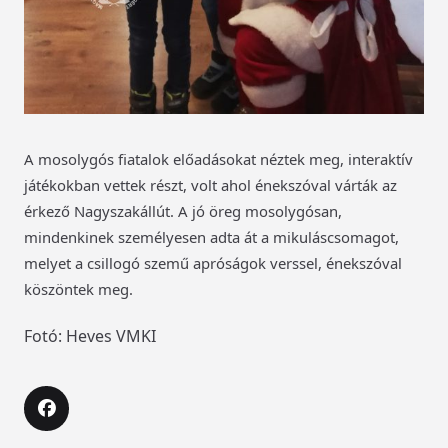
A mosolygós fiatalok előadásokat néztek meg, interaktív
játékokban vettek részt, volt ahol énekszóval várták az
érkező Nagyszakállút. A jó öreg mosolygósan,
mindenkinek személyesen adta át a mikuláscsomagot,
melyet a csillogó szemű apróságok verssel, énekszóval
köszöntek meg.
Fotó: Heves VMKI