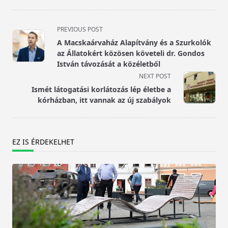
<span
PREVIOUS POST
class="nav-
A Macskaárvaház Alapítvány és a Szurkolók
subtitle
az Állatokért közösen követeli dr. Gondos
screen-
István távozását a közéletből
reader-
NEXT POST
text">Page</span>
Ismét látogatási korlátozás lép életbe a
kórházban, itt vannak az új szabályok
EZ IS ÉRDEKELHET