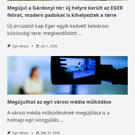
Megújul a Gárdonyi tér: új helyre került az EGER
felirat, modern padokat is kihelyeztek a térre
Új arculatot kap Eger egyik kedvelt belvárosi
közösségi tere: megkezdődött
...
Egri Válasz
Jún 1, 2026
Megújulhat az egri városi média működése
A városi média működésének megújítása is a
holnapi egri közgyűlés
...
Egri Válasz
Máj 27, 2026