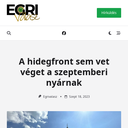
Skip
to
Hírküldés
content
A hidegfront sem vet
véget a szeptemberi
nyárnak
Egrivalasz
Szept 18, 2023