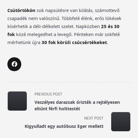
Csütörtökön
sok napsütésre van kilátás, számottevő
csapadék nem valószínű. Többfelé élénk, erős lökések
kísérhetik a déli-délkeleti szelet. Napközben
25 és 30
fok
közé melegedhet a levegő. Pénteken már sokfelé
mérhetünk újra
30 fok körüli csúcsértékeket
.
<span
PREVIOUS POST
class="nav-
Veszélyes darazsak őrizték a rejtélyesen
subtitle
eltűnt férfi holttestét
screen-
NEXT POST
reader-
Kigyulladt egy autóbusz Eger mellett
text">Page</span>