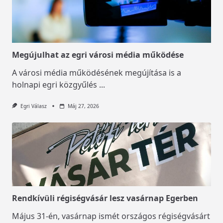
Megújulhat az egri városi média működése
A városi média működésének megújítása is a
holnapi egri közgyűlés
...
Egri Válasz
Máj 27, 2026
Rendkívüli régiségvásár lesz vasárnap Egerben
Május 31-én, vasárnap ismét országos régiségvásárt