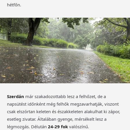
hétfőn.
Szerdán
már szakadozottabb lesz a felhőzet, de a
napsütést időnként még felhők megzavarhatják, viszont
csak elszórtan keleten és északkeleten alakulhat ki zápor,
esetleg zivatar. Általában gyenge, mérsékelt lesz a
légmozgás. Délután
24-29 fok
valószínű.