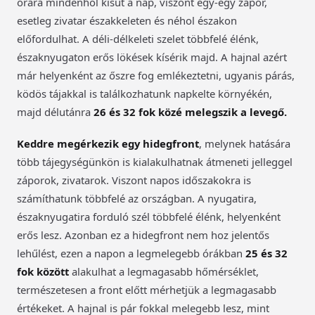
órára mindenhol kisüt a nap, viszont egy-egy zápor,
esetleg zivatar északkeleten és néhol északon
előfordulhat. A déli-délkeleti szelet többfelé élénk,
északnyugaton erős lökések kísérik majd. A hajnal azért
már helyenként az őszre fog emlékeztetni, ugyanis párás,
ködös tájakkal is találkozhatunk napkelte környékén,
majd délutánra
26 és 32 fok közé melegszik a levegő.
Keddre megérkezik egy hidegfront
, melynek hatására
több tájegységünkön is kialakulhatnak átmeneti jelleggel
záporok, zivatarok. Viszont napos időszakokra is
számíthatunk többfelé az országban. A nyugatira,
északnyugatira forduló szél többfelé élénk, helyenként
erős lesz. Azonban ez a hidegfront nem hoz jelentős
lehűlést, ezen a napon a legmelegebb órákban
25 és 32
fok között
alakulhat a legmagasabb hőmérséklet,
természetesen a front előtt mérhetjük a legmagasabb
értékeket. A hajnal is pár fokkal melegebb lesz, mint