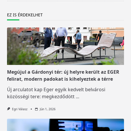
EZ IS ÉRDEKELHET
Megújul a Gárdonyi tér: új helyre került az EGER
felirat, modern padokat is kihelyeztek a térre
Új arculatot kap Eger egyik kedvelt belvárosi
közösségi tere: megkezdődött
...
Egri Válasz
Jún 1, 2026