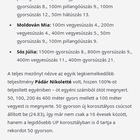
gyorsúszás 8., 100m pillangóúszás 9., 100m
gyorsúszás 12., 50m hátúszás 13.
Moldován Mia:
100m vegyesúszás 4., 200m
vegyesúszás 4., 400m vegyesúszás 5., 50m
gyorsúszás 9., 100m pillangóúszás 9.
Sós Júlia:
1500m gyorsúszás 8., 800m gyorsúszás 9.,
400m vegyesúszás 11., 400m gyorsúszás 21.
A teljes mezőnyt nézve az egyik legkiemelkedőbb
teljesítmény
Pádár Nikoletté
volt, hiszen 100%-ot
teljesített egyéniben – öt egyéni számból ötöt megnyert.
50, 100, 200 és 400 méter gyors mellett a 100 méter
vegyest is megnyerte. 50 gyorson új korosztályos csúcsot
állított be (24.83), így már nem csak a 16 évesek között,
hanem a legidősebb UP korosztályban is ő tartja a
rekordot 50 gyorson.