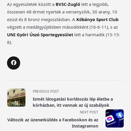
Az egyesületek között a
BVSC-Zugló
lett a legjobb,
összesen 48 érmet nyertek a versenyzőik, 30 arany, 10
ezüst és 8 bronz megoszlásban. A
Kőbánya Sport Club
végzett a medálgyűjtésben másodikként (16-6-11), s az
UNI Győri Úszó Sportegyesület
lett a harmadik (15-15-
8).
<span
PREVIOUS POST
class="nav-
Ismét látogatási korlátozás lép életbe a
subtitle
kórházban, itt vannak az új szabályok
screen-
NEXT POST
reader-
Változik az üzenetküldés a Facebookon és az
text">Page</span>
Instagramon