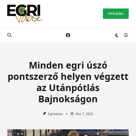
Skip
to
Hírküldés
content
Minden egri úszó
pontszerző helyen végzett
az Utánpótlás
Bajnokságon
Egrivalasz
Dec 7, 2023