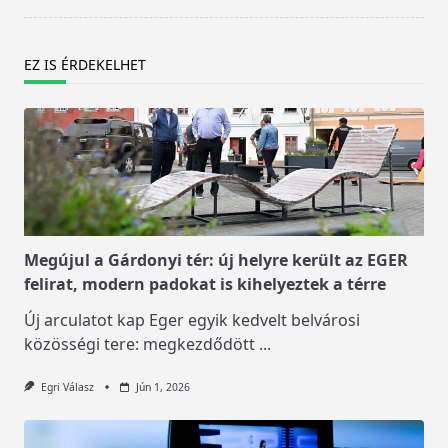
EZ IS ÉRDEKELHET
Megújul a Gárdonyi tér: új helyre került az EGER
felirat, modern padokat is kihelyeztek a térre
Új arculatot kap Eger egyik kedvelt belvárosi
közösségi tere: megkezdődött
...
Egri Válasz
Jún 1, 2026