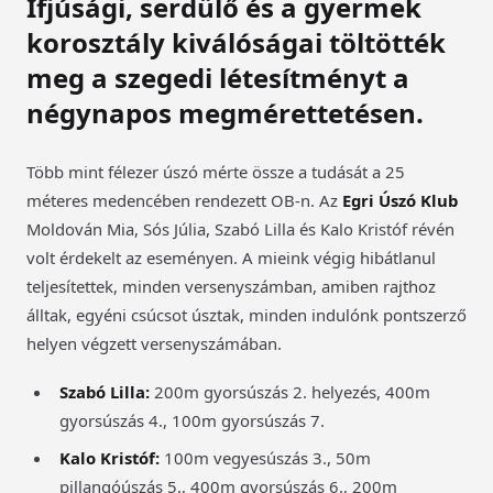
Ifjúsági, serdülő és a gyermek
korosztály kiválóságai töltötték
meg a szegedi létesítményt a
négynapos megmérettetésen.
Több mint félezer úszó mérte össze a tudását a 25
méteres medencében rendezett OB-n. Az
Egri Úszó Klub
Moldován Mia, Sós Júlia, Szabó Lilla és Kalo Kristóf révén
volt érdekelt az eseményen. A mieink végig hibátlanul
teljesítettek, minden versenyszámban, amiben rajthoz
álltak, egyéni csúcsot úsztak, minden indulónk pontszerző
helyen végzett versenyszámában.
Szabó Lilla:
200m gyorsúszás 2. helyezés, 400m
gyorsúszás 4., 100m gyorsúszás 7.
Kalo Kristóf:
100m vegyesúszás 3., 50m
pillangóúszás 5., 400m gyorsúszás 6., 200m