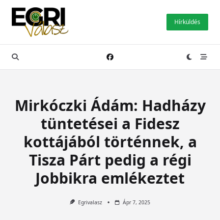
Skip
to
Hírküldés
content
Mirkóczki Ádám: Hadházy
tüntetései a Fidesz
kottájából történnek, a
Tisza Párt pedig a régi
Jobbikra emlékeztet
Egrivalasz
Ápr 7, 2025