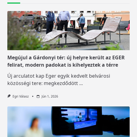
Megújul a Gárdonyi tér: új helyre került az EGER
felirat, modern padokat is kihelyeztek a térre
Új arculatot kap Eger egyik kedvelt belvárosi
közösségi tere: megkezdődött
...
Egri Válasz
Jún 1, 2026