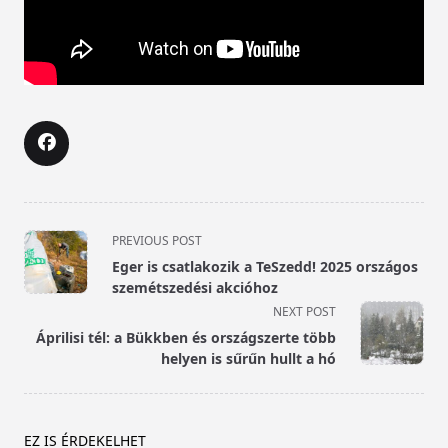
<span
PREVIOUS POST
class="nav-
Eger is csatlakozik a TeSzedd! 2025 országos
subtitle
szemétszedési akcióhoz
screen-
NEXT POST
reader-
Áprilisi tél: a Bükkben és országszerte több
text">Page</span>
helyen is sűrűn hullt a hó
EZ IS ÉRDEKELHET