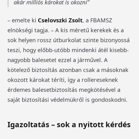
akár milliós károkat is okozni
– emelte ki
Cselovszki Zsolt
, a FBAMSZ
elnökségi tagja. – A kis méretű kerekek és a
sok helyen rossz útburkolat szinte bizonyossá
teszi, hogy előbb-utóbb mindenki átél kisebb-
nagyobb balesetet ezzel a járművel. A
kötelező biztosítás azonban csak a másoknak
okozott károkat téríti, így a rollereseknek
érdemes balesetbiztosítás megkötésével a
saját biztosítási védelmükről is gondoskodni.
Igazoltatás – sok a nyitott kérdés