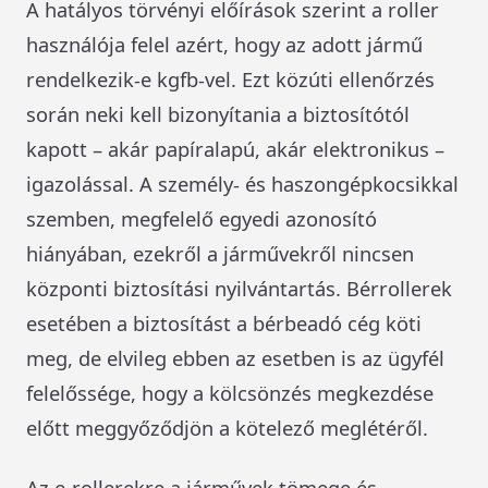
A hatályos törvényi előírások szerint a roller
használója felel azért, hogy az adott jármű
rendelkezik-e kgfb-vel. Ezt közúti ellenőrzés
során neki kell bizonyítania a biztosítótól
kapott – akár papíralapú, akár elektronikus –
igazolással. A személy- és haszongépkocsikkal
szemben, megfelelő egyedi azonosító
hiányában, ezekről a járművekről nincsen
központi biztosítási nyilvántartás. Bérrollerek
esetében a biztosítást a bérbeadó cég köti
meg, de elvileg ebben az esetben is az ügyfél
felelőssége, hogy a kölcsönzés megkezdése
előtt meggyőződjön a kötelező meglétéről.
Az e-rollerekre a járművek tömege és