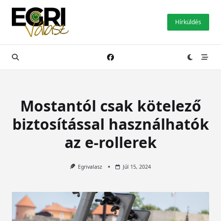
Skip
to
Hírküldés
content
Mostantól csak kötelező
biztosítással használhatók
az e-rollerek
Egrivalasz
Júl 15, 2024