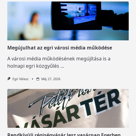
Megújulhat az egri városi média működése
A városi média működésének megújítása is a
holnapi egri közgyűlés
...
Egri Válasz
Máj 27, 2026
Rendkívüli régiségvásár lesz vasárnap Egerben