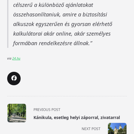
célszerű a különböző ajánlatokat
összehasonlítaniuk, amire a biztosítási
alkuszok egyszerűen és gyorsan elérhető
kalkulátorai akár online, akár személyes
formában rendelkezésre állnak.
via
24.hu
<span
PREVIOUS POST
class="nav-
Kánikula, esetleg helyi záporral, zivatarral
subtitle
screen-
NEXT POST