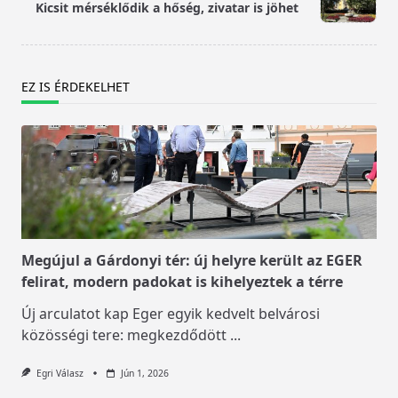
reader-
Kicsit mérséklődik a hőség, zivatar is jöhet
text">Page</span>
EZ IS ÉRDEKELHET
Megújul a Gárdonyi tér: új helyre került az EGER
felirat, modern padokat is kihelyeztek a térre
Új arculatot kap Eger egyik kedvelt belvárosi
közösségi tere: megkezdődött
...
Egri Válasz
Jún 1, 2026