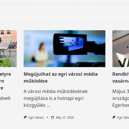
elyre
Megújulhat az egri városi média
Rendkív
rn
működése
vasárn
re
A városi média működésének
Május 3
dvelt
megújítása is a holnapi egri
országo
közgyűlés
...
Egerben
Egri Válasz
Máj 27, 2026
Egri Vál