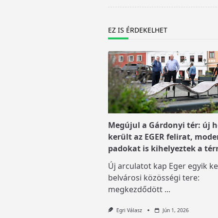
screen-
reader-
text">Page</span>
EZ IS ÉRDEKELHET
Megújul a Gárdonyi tér: új h
került az EGER felirat, mode
padokat is kihelyeztek a tér
Új arculatot kap Eger egyik ke
belvárosi közösségi tere:
megkezdődött
...
Egri Válasz
Jún 1, 2026