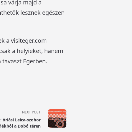
ása várja majd a
kinthetők lesznek egészen
ek a visiteger.com
csak a helyieket, hanem
 tavaszt Egerben.
NEXT POST
: óriási Leica-szobor
ladékból a Dobó téren