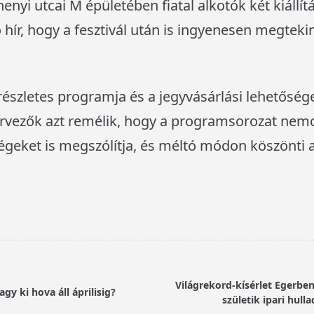
nyi utcai M épületében fiatal alkotók két kiállít
jó hír, hogy a fesztivál után is ingyenesen megte
l részletes programja és a jegyvásárlási lehetőség
zervezők azt remélik, hogy a programsorozat nem
égeket is megszólítja, és méltó módon köszönti a
Világrekord-kísérlet Egerben
agy ki hova áll áprilisig?
születik ipari hul