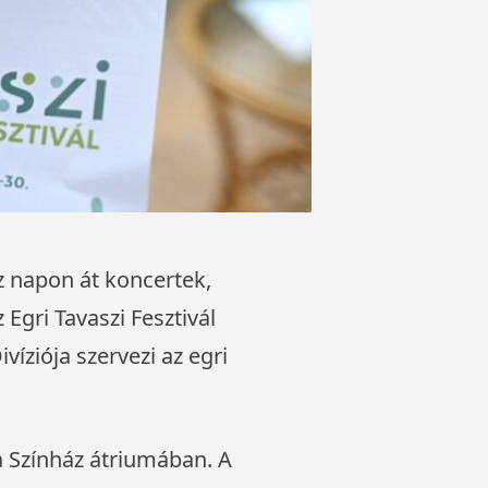
íz napon át koncertek,
 Egri Tavaszi Fesztivál
íziója szervezi az egri
za Színház átriumában. A