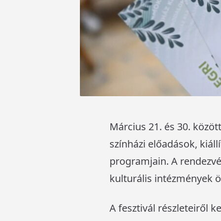
Március 21. és 30. közöt
színházi előadások, kiáll
programjain. A rendezvén
kulturális intézmények 
A fesztivál részleteiről