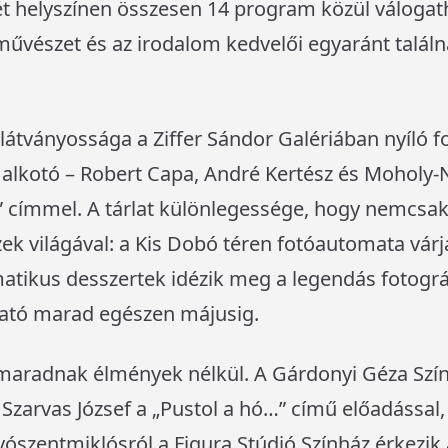
t helyszínen összesen 14 program közül válogath
őművészet és az irodalom kedvelői egyaránt talál
 látványossága a Ziffer Sándor Galériában nyíló fo
alkotó – Robert Capa, André Kertész és Moholy-
címmel. A tárlat különlegessége, hogy nemcsak
k világával: a Kis Dobó téren fotóautomata várj
tikus desszertek idézik meg a legendás fotográfu
tható marad egészen májusig.
maradnak élmények nélkül. A Gárdonyi Géza Szí
 Szarvas József a „Pustol a hó…” című előadással
ószentmiklósról a Figura Stúdió Színház érkezik 