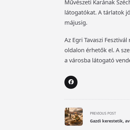
Művészeti Karának Széche
látogatókat. A tárlatok 
májusig.
Az Egri Tavaszi Fesztivá
oldalon érhetők el. A s
a városba látogató vend
<span
PREVIOUS POST
class="nav-
Gazdi kerestetik, av
subtitle