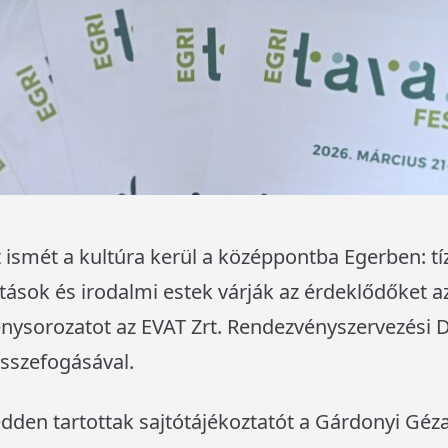
t ismét a kultúra kerül a középpontba Egerben: t
ítások és irodalmi estek várják az érdeklődőket az
ysorozatot az EVAT Zrt. Rendezvényszervezési Div
összefogásával.
 kedden tartottak sajtótájékoztatót a Gárdonyi Gé