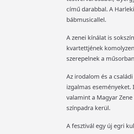
című darabbal. A Harlek
bábmusicallel.
A zenei kínálat is soksz
kvartettjének komolyzen
szerepelnek a műsorban
Az irodalom és a család
izgalmas eseményeket. It
valamint a Magyar Zene 
színpadra kerül.
A fesztivál egy új egri k