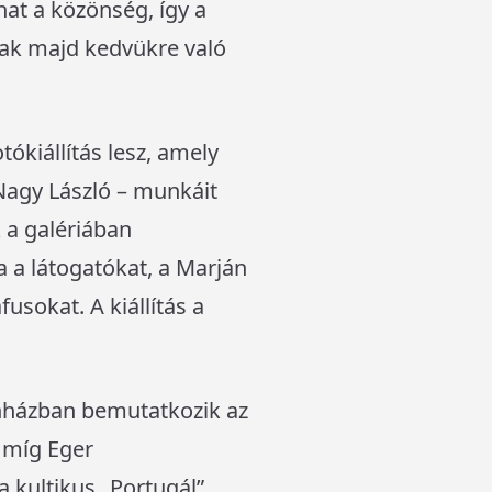
at a közönség, így a
nak majd kedvükre való
tókiállítás lesz, amely
Nagy László – munkáit
 a galériában
a a látogatókat, a Marján
sokat. A kiállítás a
nházban bemutatkozik az
, míg Eger
a kultikus „Portugál”