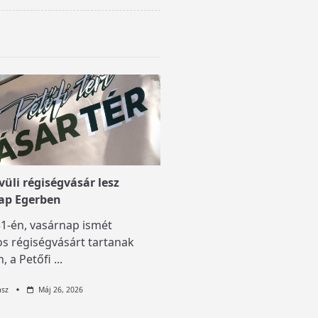
üli régiségvásár lesz
ap Egerben
1-én, vasárnap ismét
s régiségvásárt tartanak
, a Petőfi
...
asz
Máj 26, 2026