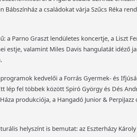
in Bábszínház a családokat várja Szűcs Réka re
ínű: a Parno Graszt lendületes koncertje, a Liszt
ei estje, valamint Miles Davis hangulatát idéző
.
i programok kedvelői a Forrás Gyermek- és Ifjúsá
t lép fel többek között Spiró György és Dés Andr
Háza produkciója, a Hangadó Junior & PerpiJazz 
ulturális helyszínt is bemutat: az Eszterházy Káro