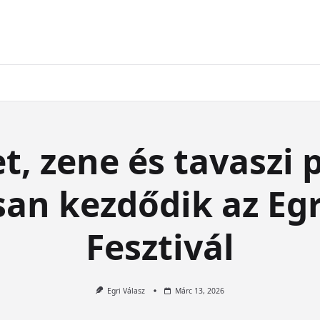
, zene és tavaszi 
n kezdődik az Egr
Fesztivál
Egri Válasz
Márc 13, 2026