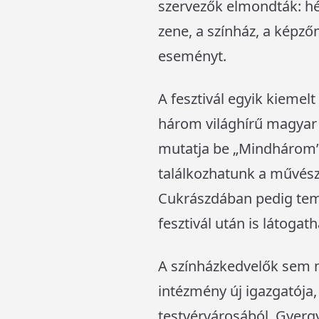
szervezők elmondták: hé
zene, a színház, a képz
eseményt.
A fesztivál egyik kiemelt
három világhírű magyar 
mutatja be „Mindhárom” 
találkozhatunk a művésze
Cukrászdában pedig tema
fesztivál után is látoga
A színházkedvelők sem 
intézmény új igazgatója,
testvérvárosából, Gyergy