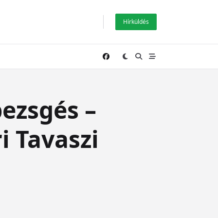
Hírküldés
pezsgés –
i Tavaszi