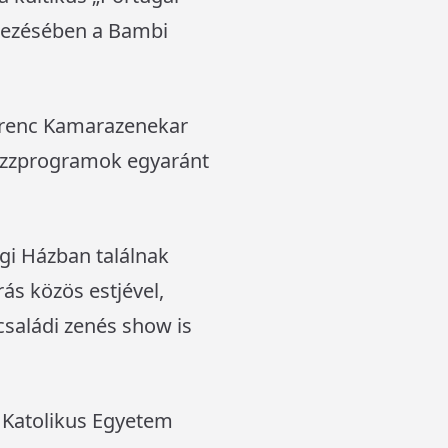
ndezésében a Bambi
 Ferenc Kamarazenekar
 jazzprogramok egyaránt
gi Házban találnak
ás közös estjével,
családi zenés show is
ly Katolikus Egyetem