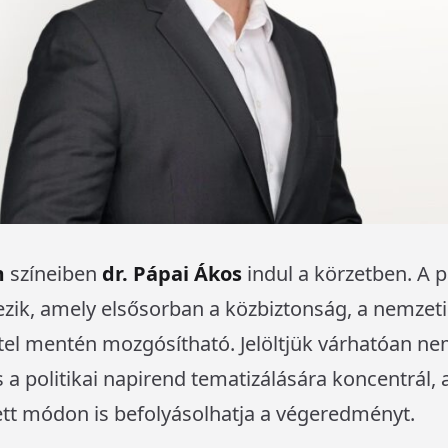
m
színeiben
dr. Pápai Ákos
indul a körzetben. A pá
zik, amely elsősorban a közbiztonság, a nemzeti
tel mentén mozgósítható. Jelöltjük várhatóan 
a politikai napirend tematizálására koncentrál,
tt módon is befolyásolhatja a végeredményt.