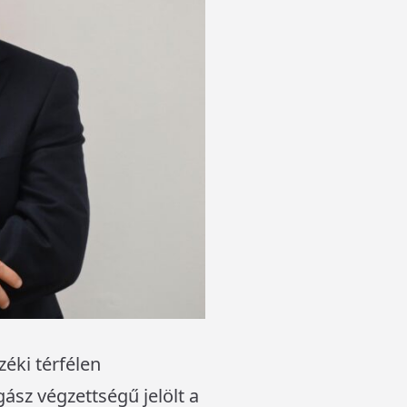
nzéki térfélen
gász végzettségű jelölt a