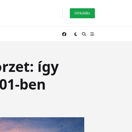
Hírküldés
rzet: így
 01-ben