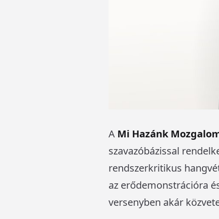
A
Mi Hazánk Mozgalo
szavazóbázissal rendelke
rendszerkritikus hangvé
az erődemonstrációra és 
versenyben akár közvete