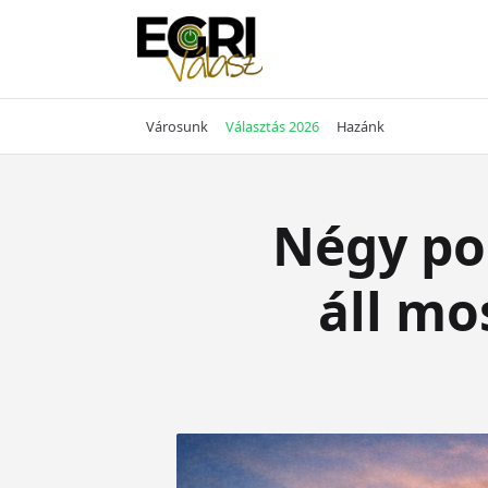
Skip
to
content
Városunk
Választás 2026
Hazánk
Négy pol
áll mo