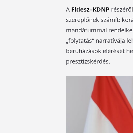
A
Fidesz–KDNP
részérő
szereplőnek számít: kor
mandátummal rendelkezi
„folytatás” narratívája l
beruházások elérését he
presztízskérdés.