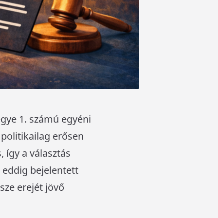
egye 1. számú egyéni
olitikailag erősen
, így a választás
 eddig bejelentett
sze erejét jövő