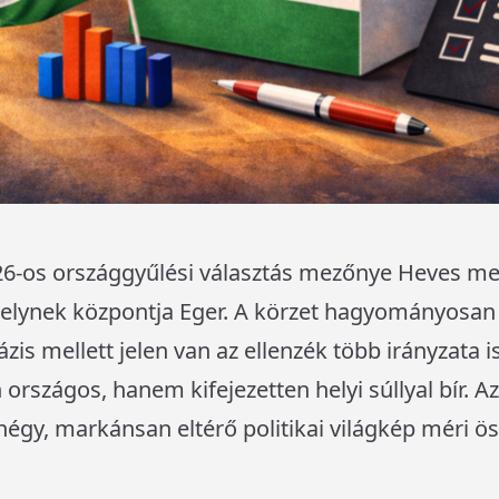
026-os országgyűlési választás mezőnye Heves m
elynek központja Eger. A körzet hagyományosan p
zis mellett jelen van az ellenzék több irányzata is
rszágos, hanem kifejezetten helyi súllyal bír. Az
 négy, markánsan eltérő politikai világkép méri ös