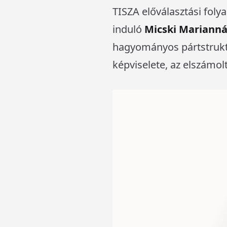
TISZA előválasztási fol
induló
Micski Marianná
hagyományos pártstrukt
képviselete, az elszámol