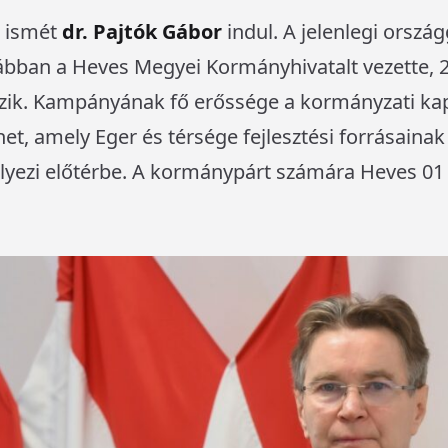
l ismét
dr. Pajtók Gábor
indul. A jelenlegi ország
ábban a Heves Megyei Kormányhivatalt vezette, 
k. Kampányának fő erőssége a kormányzati kap
ehet, amely Eger és térsége fejlesztési forrásaina
lyezi előtérbe. A kormánypárt számára Heves 0