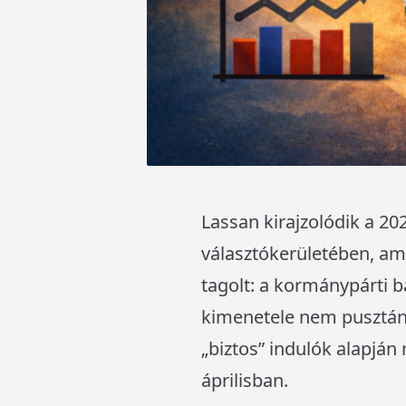
Lassan kirajzolódik a 2
választókerületében, am
tagolt: a kormánypárti bá
kimenetele nem pusztán o
„biztos” indulók alapján
áprilisban.