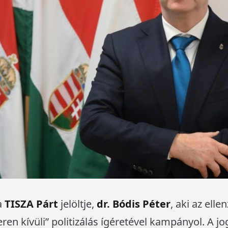
a
TISZA Párt
jelöltje,
dr. Bódis Péter
, aki az elle
en kívüli” politizálás ígéretével kampányol. A jo