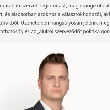
yamatában szerzett legitimitást, maga mögé utas
t
, és elsősorban azokhoz a választókhoz szól, ak
úrákból. Üzeneteiben hangsúlyosan jelenik meg 
tathatóság és az „alulról szerveződő” politika gon