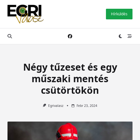
Skip
to
Hírküldés
content
Négy tűzeset és egy
műszaki mentés
csütörtökön
Egrivalasz
Febr 23, 2024