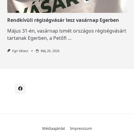
Rendkívüli régiségvásár lesz vasárnap Egerben
Május 31-én, vasárnap ismét országos régiségvásárt
tartanak Egerben, a Petőfi
...
Egri Válasz
Máj 26, 2026
Médiaajánlat
Impresszum