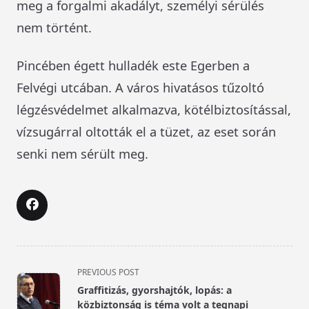
meg a forgalmi akadályt, személyi sérülés
nem történt.
Pincében égett hulladék este Egerben a
Felvégi utcában. A város hivatásos tűzoltó
légzésvédelmet alkalmazva, kötélbiztosítással,
vízsugárral oltották el a tüzet, az eset során
senki nem sérült meg.
<span
PREVIOUS POST
class="nav-
Graffitizás, gyorshajtók, lopás: a
subtitle
közbiztonság is téma volt a tegnapi