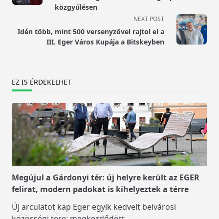
screen-
közgyűlésen
reader-
NEXT POST
text">Page</span>
Idén több, mint 500 versenyzővel rajtol el a
III. Eger Város Kupája a Bitskeyben
EZ IS ÉRDEKELHET
Megújul a Gárdonyi tér: új helyre került az EGER
felirat, modern padokat is kihelyeztek a térre
Új arculatot kap Eger egyik kedvelt belvárosi
közösségi tere: megkezdődött
...