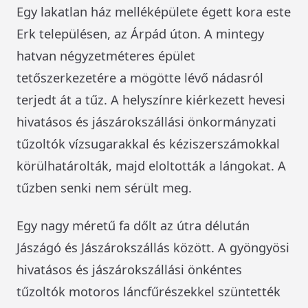
Egy lakatlan ház melléképülete égett kora este
Erk településen, az Árpád úton. A mintegy
hatvan négyzetméteres épület
tetőszerkezetére a mögötte lévő nádasról
terjedt át a tűz. A helyszínre kiérkezett hevesi
hivatásos és jászárokszállási önkormányzati
tűzoltók vízsugarakkal és kéziszerszámokkal
körülhatárolták, majd eloltották a lángokat. A
tűzben senki nem sérült meg.
Egy nagy méretű fa dőlt az útra délután
Jászágó és Jászárokszállás között. A gyöngyösi
hivatásos és jászárokszállási önkéntes
tűzoltók motoros láncfűrészekkel szüntették