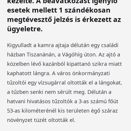
kezelte. A beavatkozást igénylő
esetek mellett 1 szándékosan
megtévesztő jelzés is érkezett az
ügyeletre.
Kigyulladt a kamra ajtaja délután egy családi
házban Tiszanánán, a Vágóhíg úton. Az ajtó a
közelben lévő kazánból kipattanó szikra miatt
kaphatott lángra. A város önkormányzati
tűzoltói egy vízsugárral oltották el a lángokat,
a tűzben senki nem sérült meg. Délután a
hatvani hivatásos tűzoltók a 3-as számú főút
53-as kilométerénél kis területen égő száraz
növényzet tüzét oltották el.