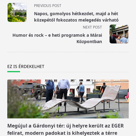
<span
PREVIOUS POST
class="nav-
Napos, gomolyos hétkezdet, majd a hét
subtitle
közepétől fokozatos melegedés várható
screen-
NEXT POST
reader-
Humor és rock – e heti programok a Márai
text">Page</span>
Központban
EZ IS ÉRDEKELHET
Megújul a Gárdonyi tér: új helyre került az EGER
felirat, modern padokat is kihelyeztek a térre