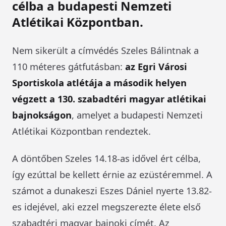
célba a budapesti Nemzeti
Atlétikai Központban.
Nem sikerült a címvédés Szeles Bálintnak a
110 méteres gátfutásban:
az Egri Városi
Sportiskola atlétája a második helyen
végzett a 130. szabadtéri magyar atlétikai
bajnokságon
, amelyet a budapesti Nemzeti
Atlétikai Központban rendeztek.
A döntőben Szeles 14.18-as idővel ért célba,
így ezúttal be kellett érnie az ezüstéremmel. A
számot a dunakeszi Eszes Dániel nyerte 13.82-
es idejével, aki ezzel megszerezte élete első
szabadtéri magyar bajnoki címét. Az