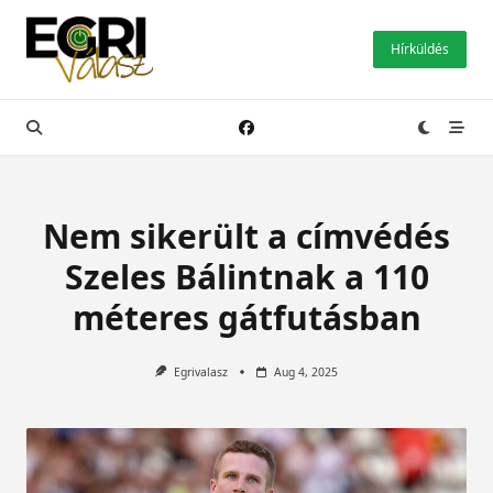
Skip
to
Hírküldés
content
Nem sikerült a címvédés
Szeles Bálintnak a 110
méteres gátfutásban
Egrivalasz
Aug 4, 2025