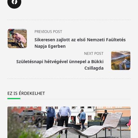
<span
PREVIOUS POST
class="nav-
Sikeresen zajlott az első Nemzeti Faültetés
subtitle
Napja Egerben
screen-
NEXT POST
reader-
Születésnapi hétvégével ünnepel a Bükki
text">Page</span>
Csillagda
EZ IS ÉRDEKELHET