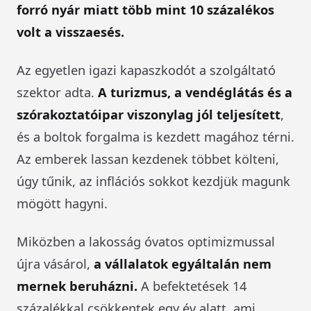
forró nyár miatt több mint 10 százalékos
volt a visszaesés.
Az egyetlen igazi kapaszkodót a szolgáltató
szektor adta.
A turizmus, a vendéglátás és a
szórakoztatóipar viszonylag jól teljesített
,
és a boltok forgalma is kezdett magához térni.
Az emberek lassan kezdenek többet költeni,
úgy tűnik, az inflációs sokkot kezdjük magunk
mögött hagyni.
Miközben a lakosság óvatos optimizmussal
újra vásárol,
a vállalatok egyáltalán nem
mernek beruházni.
A befektetések 14
százalékkal csökkentek egy év alatt, ami