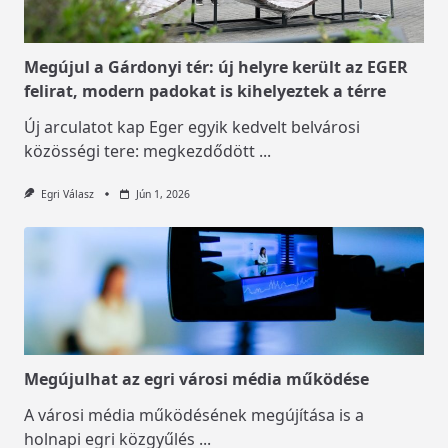
Megújul a Gárdonyi tér: új helyre került az EGER
felirat, modern padokat is kihelyeztek a térre
Új arculatot kap Eger egyik kedvelt belvárosi
közösségi tere: megkezdődött
...
Egri Válasz
Jún 1, 2026
Megújulhat az egri városi média működése
A városi média működésének megújítása is a
holnapi egri közgyűlés
...