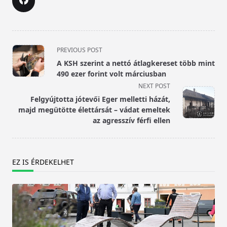
<span
PREVIOUS POST
class="nav-
A KSH szerint a nettó átlagkereset több mint
subtitle
490 ezer forint volt márciusban
screen-
NEXT POST
reader-
Felgyújtotta jótevői Eger melletti házát,
text">Page</span>
majd megütötte élettársát – vádat emeltek
az agresszív férfi ellen
EZ IS ÉRDEKELHET