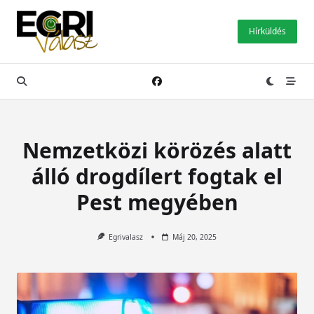
Skip
to
Hírküldés
content
Nemzetközi körözés alatt
álló drogdílert fogtak el
Pest megyében
Egrivalasz
Máj 20, 2025