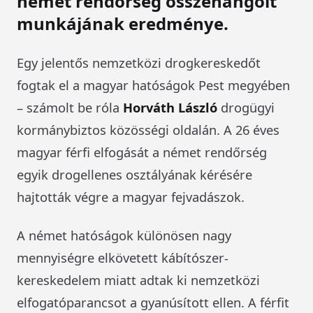
német rendőrség összehangolt
munkájának eredménye.
Egy jelentős nemzetközi drogkereskedőt
fogtak el a magyar hatóságok Pest megyében
– számolt be róla
Horváth László
drogügyi
kormánybiztos közösségi oldalán. A 26 éves
magyar férfi elfogását a német rendőrség
egyik drogellenes osztályának kérésére
hajtották végre a magyar fejvadászok.
A német hatóságok különösen nagy
mennyiségre elkövetett kábítószer-
kereskedelem miatt adtak ki nemzetközi
elfogatóparancsot a gyanúsított ellen. A férfit