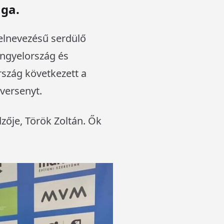
ága.
elnevezésű serdülő
engyelország és
rszág következett a
versenyt.
zője, Török Zoltán. Ők