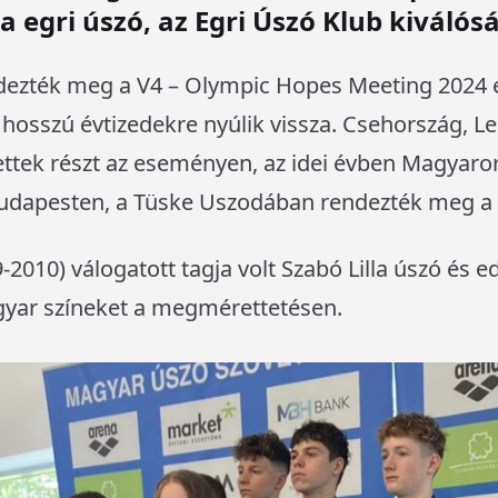
a egri úszó, az Egri Úszó Klub kiválós
dezték meg a V4 – Olympic Hopes Meeting 2024 
 hosszú évtizedekre nyúlik vissza. Csehország, L
ettek részt az eseményen, az idei évben Magyaro
Budapesten, a Tüske Uszodában rendezték meg a 
010) válogatott tagja volt Szabó Lilla úszó és ed
gyar színeket a megmérettetésen.