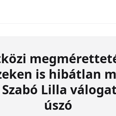
közi megméretteté
zeken is hibátlan 
 Szabó Lilla válogat
úszó