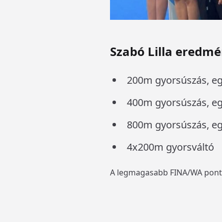
Szabó Lilla eredmé
200m gyorsúszás, egy
400m gyorsúszás, egyé
800m gyorsúszás, egy
4x200m gyorsváltó
A legmagasabb FINA/WA pontot