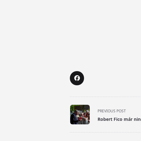
<span
PREVIOUS POST
class="nav-
Robert Fico már nin
subtitle
screen-
reader-