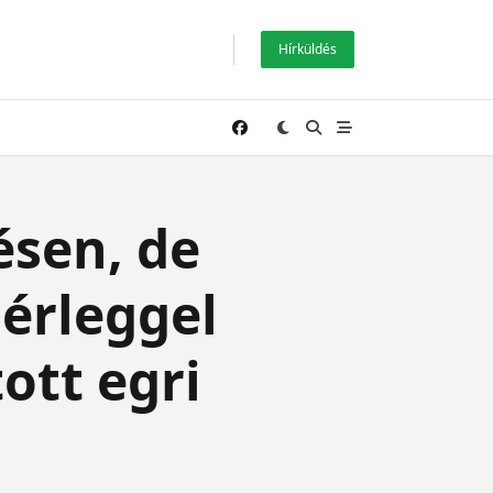
Hírküldés
sen, de
mérleggel
ott egri