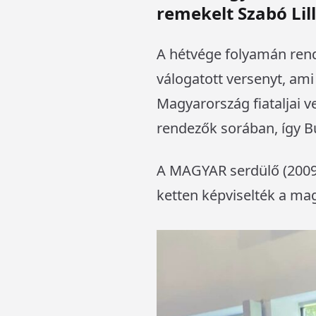
remekelt Szabó Lill
A hétvége folyamán ren
válogatott versenyt, ami
Magyarország fiataljai v
rendezők sorában, így 
A MAGYAR serdülő (2009-2
ketten képviselték a ma