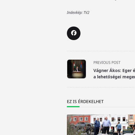
Indexkép: TV2
<span
PREVIOUS POST
class="nav-
Vágner Ákos: Eger é
subtitle
a lehetőségei meg
screen-
reader-
text">Page</span>
EZ IS ÉRDEKELHET