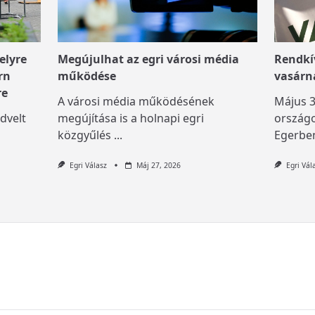
elyre
Megújulhat az egri városi média
Rendkív
rn
működése
vasárn
re
A városi média működésének
Május 3
dvelt
megújítása is a holnapi egri
országo
közgyűlés
...
Egerben
Egri Válasz
Máj 27, 2026
Egri Vál