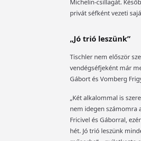
Michelin-csillagát. Késő
privát séfként vezeti sajá
„Jó trió leszünk”
Tischler nem először sz
vendégséfjeként már megt
Gábort és Vomberg Frigy
„Két alkalommal is szer
nem idegen számomra a s
Fricivel és Gáborral, ez
hét. Jó trió leszünk min