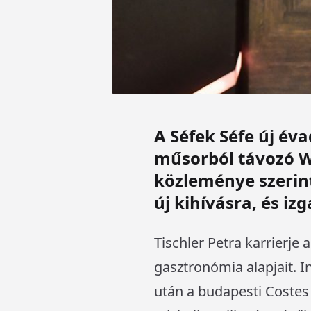
A Séfek Séfe új éva
műsorból távozó Wo
közleménye szerint
új kihívásra, és iz
Tischler Petra karrierje
gasztronómia alapjait. I
után a budapesti Coste