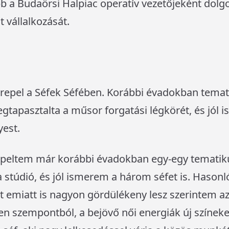
bb a Budaörsi Halpiac operatív vezetőjeként dolgo
t vállalkozását.
erepel a Séfek Séfében. Korábbi évadokban tema
apasztalta a műsor forgatási légkörét, és jól is
est.
epeltem már korábbi évadokban egy-egy tematik
túdió, és jól ismerem a három séfet is. Hason
ért emiatt is nagyon gördülékeny lesz szerintem 
den szempontból, a bejövő női energiák új színek