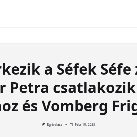
rkezik a Séfek Séfe 
r Petra csatlakozi
oz és Vomberg Fri
Egrivalasz
Febr 10, 2025