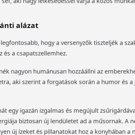
 séf, aki nagy lelkesedéssel várja a közös munkát
ánti alázat
 legfontosabb, hogy a versenyzők tiszteljék a szak
 és a csapatszellemhez.
tnék nagyon humánusan hozzáállni az emberekhe
etra, aki szerint a forgatások során a humor és a
hát egy igazán izgalmas és megújult zsűrigárdával
ergiája biztosan új lendületet ad a műsornak. A
lyen új ízeket és pillanatokat hoz a konyhában a n