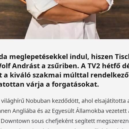
da meglepetésekkel indul, hiszen Tisch
lf Andrást a zsűriben. A TV2 hétfő d
 a kiváló szakmai múlttal rendelkező
gatottan várja a forgatásokat.
 a világhírű Nobuban kezdődött, ahol elsajátította
nnen Angliába és az Egyesült Államokba vezetett 
s Downtown sous chefjeként segített megszerezn