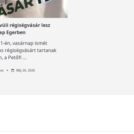
üli régiségvásár lesz
ap Egerben
1-én, vasárnap ismét
s régiségvásárt tartanak
, a Petőfi
...
asz
Máj 26, 2026