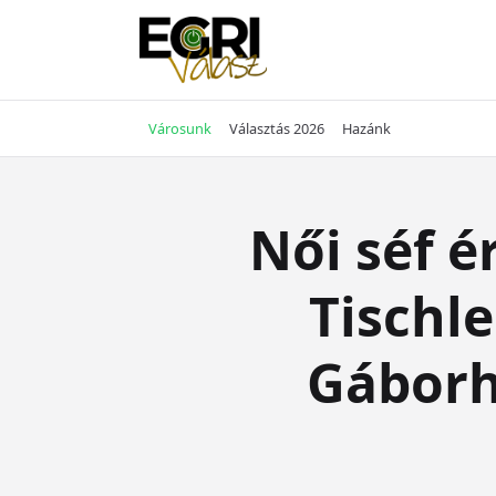
Skip
to
content
Városunk
Választás 2026
Hazánk
Női séf é
Tischle
Gáborh