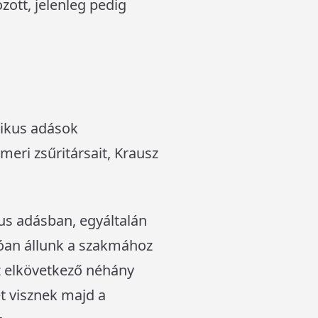
zott, jelenleg pedig
tikus adások
meri zsűritársait, Krausz
us adásban, egyáltalán
lóan állunk a szakmához
az elkövetkező néhány
et visznek majd a