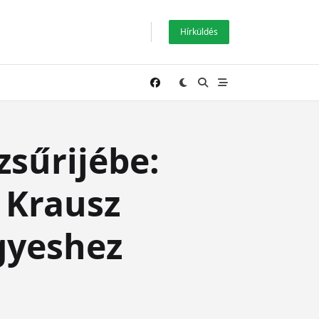
Hírküldés
zsűrijébe:
k Krausz
gyeshez