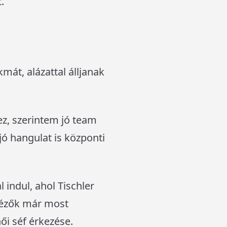
.
mát, alázattal álljanak
z, szerintem jó team
 jó hangulat is központi
 indul, ahol Tischler
 nézők már most
ői séf érkezése.