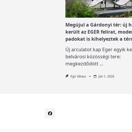
Megújul a Gárdonyi tér: új h
került az EGER felirat, mode
padokat is kihelyeztek a tér
Új arculatot kap Eger egyik ke
belvárosi közösségi tere:
megkezdődött
...
Egri Válasz
Jún 1, 2026