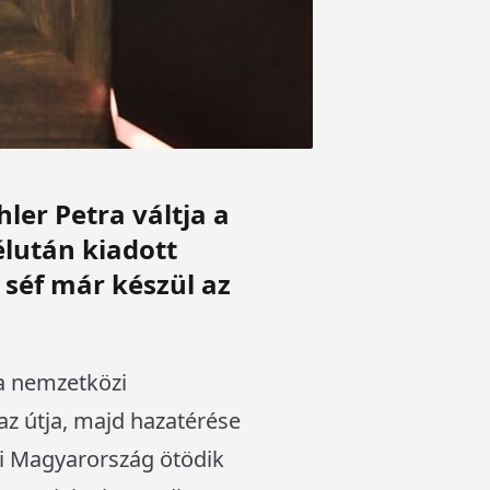
ler Petra váltja a
élután kiadott
 séf már készül az
 a nemzetközi
az útja, majd hazatérése
i Magyarország ötödik