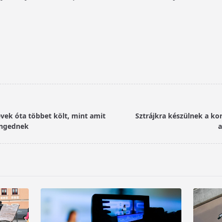
vek óta többet költ, mint amit
Sztrájkra készülnek a ko
engednek
a