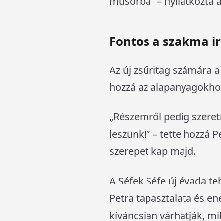
műsorba” – nyilatkozta a
Fontos a szakma ir
Az új zsűritag számára a
hozzá az alapanyagokhoz
„Részemről pedig szere
leszünk!” – tette hozzá P
szerepet kap majd.
A Séfek Séfe új évada te
Petra tapasztalata és en
kíváncsian várhatják, mi