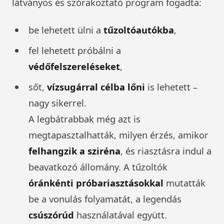
látványos és szórakoztató program fogadta:
be lehetett ülni a
tűzoltóautókba
,
fel lehetett próbálni a
védőfelszereléseket
,
sőt,
vízsugárral célba lőni
is lehetett –
nagy sikerrel.
A legbátrabbak még azt is
megtapasztalhatták, milyen érzés, amikor
felhangzik a sziréna
, és riasztásra indul a
beavatkozó állomány. A tűzoltók
óránkénti próbariasztásokkal
mutatták
be a vonulás folyamatát, a legendás
csúszórúd
használatával együtt.