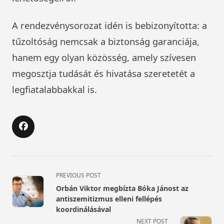
A rendezvénysorozat idén is bebizonyította: a
tűzoltóság nemcsak a biztonság garanciája,
hanem egy olyan közösség, amely szívesen
megosztja tudását és hivatása szeretetét a
legfiatalabbakkal is.
<span
PREVIOUS POST
class="nav-
Orbán Viktor megbízta Bóka Jánost az
subtitle
antiszemitizmus elleni fellépés
screen-
koordinálásával
reader-
NEXT POST