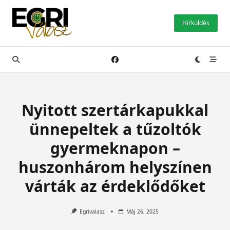
Skip
to
Hírküldés
content
Nyitott szertárkapukkal
ünnepeltek a tűzoltók
gyermeknapon –
huszonhárom helyszínen
várták az érdeklődőket
Egrivalasz
Máj 26, 2025