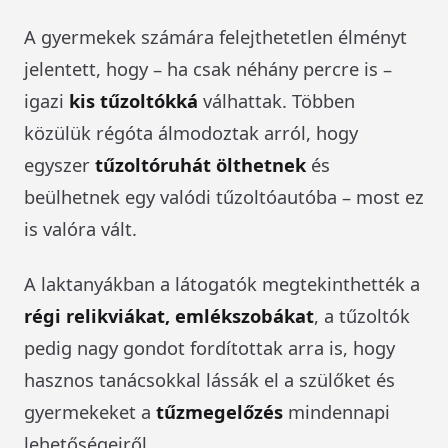
A gyermekek számára felejthetetlen élményt
jelentett, hogy – ha csak néhány percre is –
igazi
kis tűzoltókká
válhattak. Többen
közülük régóta álmodoztak arról, hogy
egyszer
tűzoltóruhát ölthetnek
és
beülhetnek egy valódi tűzoltóautóba – most ez
is valóra vált.
A laktanyákban a látogatók megtekinthették a
régi relikviákat, emlékszobákat
, a tűzoltók
pedig nagy gondot fordítottak arra is, hogy
hasznos tanácsokkal lássák el a szülőket és
gyermekeket a
tűzmegelőzés
mindennapi
lehetőségeiről.