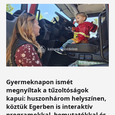
Gyermeknapon ismét
megnyíltak a tűzoltóságok
kapui: huszonhárom helyszínen,
köztük Egerben is interaktív
programokkal, bemutatókkal és