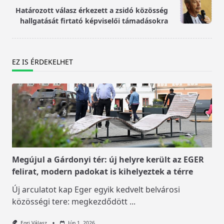
text">Page</span>
Határozott válasz érkezett a zsidó közösség
hallgatását firtató képviselői támadásokra
EZ IS ÉRDEKELHET
Megújul a Gárdonyi tér: új helyre került az EGER
felirat, modern padokat is kihelyeztek a térre
Új arculatot kap Eger egyik kedvelt belvárosi
közösségi tere: megkezdődött
...
Egri Válasz
Jún 1, 2026