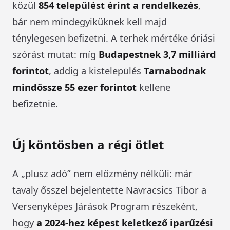
közül
854 települést érint a rendelkezés
,
bár nem mindegyiküknek kell majd
ténylegesen befizetni. A terhek mértéke óriási
szórást mutat: míg
Budapestnek 3,7 milliárd
forintot
, addig a kistelepülés
Tarnabodnak
mindössze 55 ezer forintot
kellene
befizetnie.
Új köntösben a régi ötlet
A „plusz adó” nem előzmény nélküli: már
tavaly ősszel bejelentette Navracsics Tibor a
Versenyképes Járások Program részeként,
hogy
a 2024-hez képest keletkező iparűzési