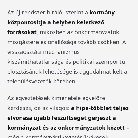
Az új rendszer bírálói szerint a
kormány
központosítja a helyben keletkező
forrásokat
, miközben az önkormányzatok
mozgástere és önállósága tovább csökken. A
visszaosztási mechanizmus
kiszámíthatatlansága és politikai szempontú
elosztásának lehetősége is aggodalmat kelt a
településvezetők körében.
Az egyeztetések kimenetele egyelőre
kérdéses, de az világos:
a hipa-többlet teljes
elvonása újabb feszültséget gerjeszt a
kormányzat és az önkormányzatok között
–
még a kormánypárti vezetésű városok