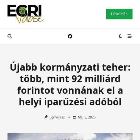
Skip
to
Hírküldés
content
Újabb kormányzati teher:
több, mint 92 milliárd
forintot vonnának el a
helyi iparűzési adóból
Egrivalasz
Máj 5, 2025