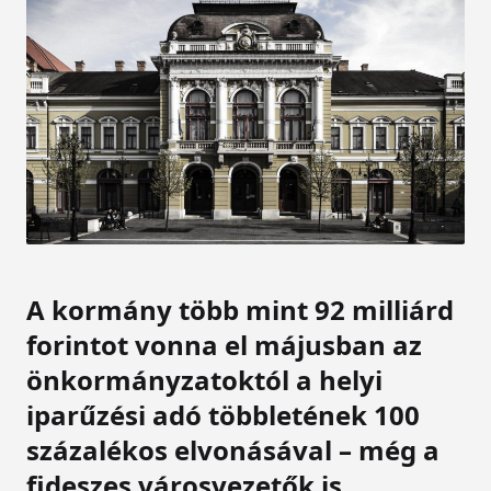
A kormány több mint 92 milliárd
forintot vonna el májusban az
önkormányzatoktól a helyi
iparűzési adó többletének 100
százalékos elvonásával – még a
fideszes városvezetők is