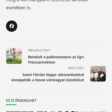
esetében is.
<span
PREVIOUS POST
class="nav-
Beindult a palántaszezon az Egri
subtitle
Piaccsarnokban
screen-
NEXT POST
reader-
Szent Flórián Napja: elismerésekkel
text">Page</span>
ünnepelték a Heves vármegyei tűzoltókat
EZ IS ÉRDEKELHET