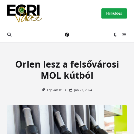
Skip
to
Hírküldés
content
Orlen lesz a felsővárosi
MOL kútból
Egrivalasz
Jan 22, 2024