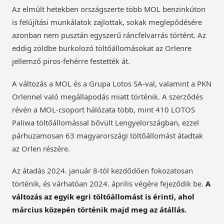
Az elmúlt hetekben országszerte több MOL benzinkúton
is felújítási munkálatok zajlottak, sokak meglepődésére
azonban nem pusztán egyszerű ráncfelvarrás történt. Az
eddig zöldbe burkolozó töltőállomásokat az Orlenre
jellemző piros-fehérre festették át.
A változás a MOL és a Grupa Lotos SA-val, valamint a PKN
Orlennel való megállapodás miatt történik. A szerződés
révén a MOL-csoport hálózata több, mint 410 LOTOS
Paliwa töltőállomással bővült Lengyelországban, ezzel
párhuzamosan 63 magyarországi töltőállomást átadtak
az Orlen részére.
Az átadás 2024. január 8-tól kezdődően fokozatosan
történik, és várhatóan 2024. április végére fejeződik be.
A
változás az egyik egri töltőállomást is érinti, ahol
március közepén
történik majd meg az átállás.