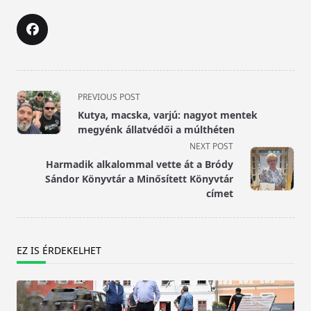
<span
PREVIOUS POST
class="nav-
Kutya, macska, varjú: nagyot mentek
subtitle
megyénk állatvédői a múlthéten
screen-
NEXT POST
reader-
Harmadik alkalommal vette át a Bródy
text">Page</span>
Sándor Könyvtár a Minősített Könyvtár
címet
EZ IS ÉRDEKELHET