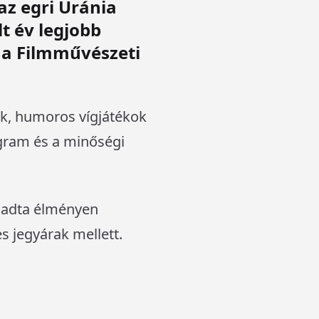
az egri Uránia
t év legjobb
k a Filmművészeti
ek, humoros vígjátékok
rogram és a minőségi
n adta élményen
s jegyárak mellett.