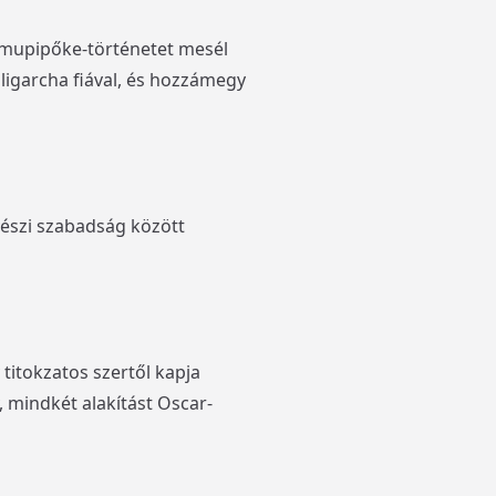
Hamupipőke-történetet mesél
oligarcha fiával, és hozzámegy
vészi szabadság között
titokzatos szertől kapja
, mindkét alakítást Oscar-