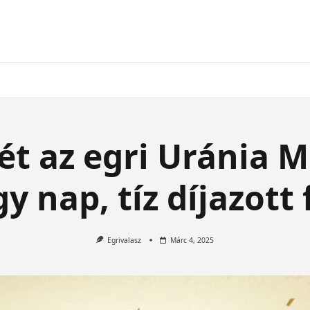
ét az egri Uránia M
y nap, tíz díjazott 
Egrivalasz
Márc 4, 2025