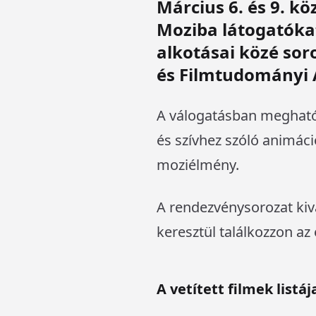
Március 6. és 9. k
Moziba látogatóka
alkotásai közé sor
és Filmtudományi 
A válogatásban megható 
és szívhez szóló animáci
moziélmény.
A rendezvénysorozat kiv
keresztül találkozzon az
A vetített filmek listáj