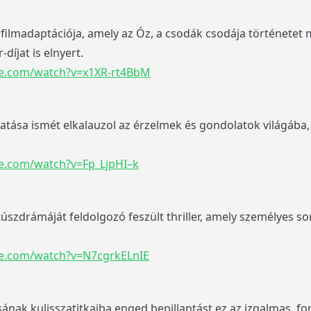
filmadaptációja, amely az Óz, a csodák csodája történetet m
díjat is elnyert.
be.com/watch?v=x1XR-rt4BbM
ytatása ismét elkalauzol az érzelmek és gondolatok világáb
e.com/watch?v=Fp_LjpHI–k
úszdrámáját feldolgozó feszült thriller, amely személyes s
e.com/watch?v=N7cgrkELnIE
ának kulisszatitkaiba enged bepillantást ez az izgalmas, ford