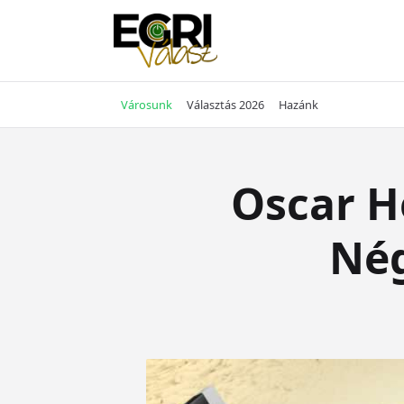
Skip
to
content
Városunk
Választás 2026
Hazánk
Oscar H
Nég