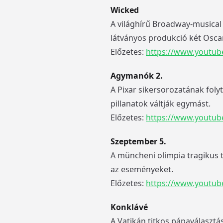
Wicked
A világhírű Broadway-musical 
látványos produkció két Oscar-
Előzetes:
https://www.youtu
Agymanók 2.
A Pixar sikersorozatának fol
pillanatok váltják egymást.
Előzetes:
https://www.youtub
Szeptember 5.
A müncheni olimpia tragikus t
az eseményeket.
Előzetes:
https://www.youtub
Konklávé
A Vatikán titkos pápaválasztás