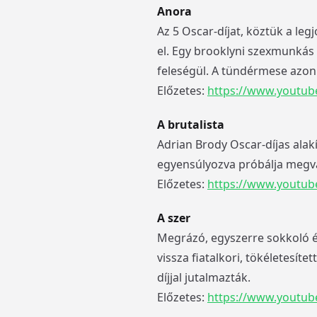
Anora
Az 5 Oscar-díjat, köztük a le
el. Egy brooklyni szexmunkás 
feleségül. A tündérmese azon
Előzetes:
https://www.youtu
A brutalista
Adrian Brody Oscar-díjas alak
egyensúlyozva próbálja megva
Előzetes:
https://www.youtu
A szer
Megrázó, egyszerre sokkoló és
vissza fiatalkori, tökéletesí
díjjal jutalmazták.
Előzetes:
https://www.youtub