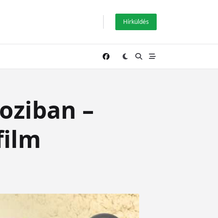
Hírküldés
oziban –
film