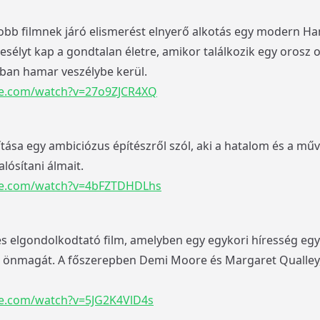
gjobb filmnek járó elismerést elnyerő alkotás egy modern 
esélyt kap a gondtalan életre, amikor találkozik egy orosz 
ban hamar veszélybe kerül.
be.com/watch?v=27o9ZJCR4XQ
ítása egy ambiciózus építészről szól, aki a hatalom és a mű
lósítani álmait.
be.com/watch?v=4bFZTDHDLhs
 elgondolkodtató film, amelyben egy egykori híresség egy 
tett önmagát. A főszerepben Demi Moore és Margaret Qualley
e.com/watch?v=5JG2K4VlD4s