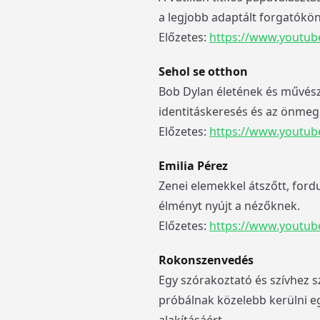
a legjobb adaptált forgatóköny
Előzetes:
https://www.youtu
Sehol se otthon
Bob Dylan életének és művész
identitáskeresés és az önmegér
Előzetes:
https://www.youtub
Emilia Pérez
Zenei elemekkel átszőtt, ford
élményt nyújt a nézőknek.
Előzetes:
https://www.youtu
Rokonszenvedés
Egy szórakoztató és szívhez sz
próbálnak közelebb kerülni eg