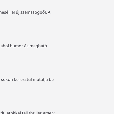
eséli el új szemszögből. A
a, ahol humor és megható
orsokon keresztül mutatja be
ulatokkal teli thriller, amely