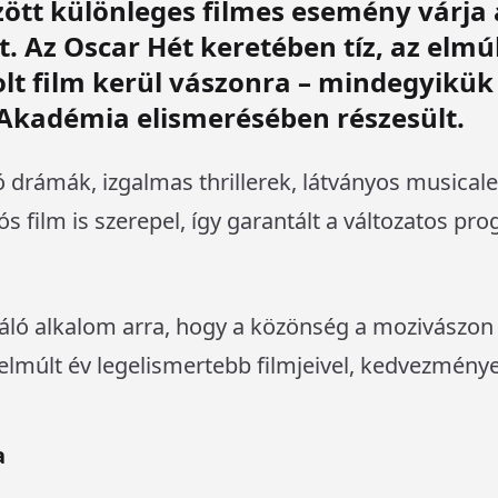
özött különleges filmes esemény várja 
t. Az
Oscar Hét
keretében tíz, az elmúl
olt film kerül vászonra – mindegyikü
Akadémia elismerésében részesült.
drámák, izgalmas thrillerek, látványos musical
ós film is szerepel, így garantált a változatos p
áló alkalom arra, hogy a közönség a mozivászo
 elmúlt év legelismertebb filmjeivel, kedvezménye
a