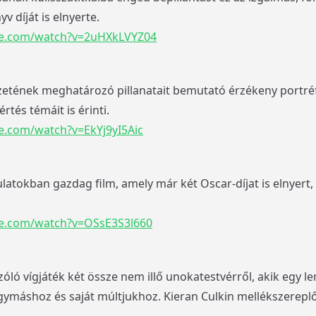
v díját is elnyerte.
be.com/watch?v=2uHXkLVYZ04
etének meghatározó pillanatait bemutató érzékeny portréf
tés témáit is érinti.
e.com/watch?v=EkYj9yI5Aic
ulatokban gazdag film, amely már két Oscar-díjat is elnyert
be.com/watch?v=OSsE3S3l660
óló vígjáték két össze nem illő unokatestvérről, akik egy l
ymáshoz és saját múltjukhoz. Kieran Culkin mellékszereplő