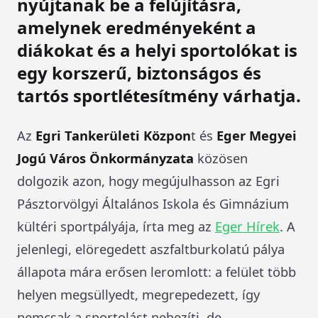
nyújtanak be a felújításra,
amelynek eredményeként a
diákokat és a helyi sportolókat is
egy korszerű, biztonságos és
tartós sportlétesítmény várhatja.
Az
Egri Tankerületi Közpon
t és
Eger Megyei
Jogú Város Önkormányzata
közösen
dolgozik azon, hogy megújulhasson az Egri
Pásztorvölgyi Általános Iskola és Gimnázium
kültéri sportpályája, írta meg az
Eger Hírek
. A
jelenlegi, elöregedett aszfaltburkolatú pálya
állapota mára erősen leromlott: a felület több
helyen megsüllyedt, megrepedezett, így
nemcsak a sportolást nehezíti, de