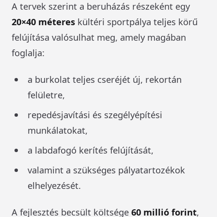
A tervek szerint a beruházás részeként egy
20×40 méteres
kültéri sportpálya teljes körű
felújítása valósulhat meg, amely magában
foglalja:
a burkolat teljes cseréjét új, rekortán
felületre,
repedésjavítási és szegélyépítési
munkálatokat,
a labdafogó kerítés felújítását,
valamint a szükséges pályatartozékok
elhelyezését.
A fejlesztés becsült költsége
60 millió forint
,