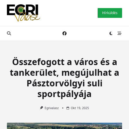
Skip
to
Hírküldés
content
Összefogott a város és a
tankerület, megújulhat a
Pásztorvölgyi suli
sportpályája
Egrivalasz
Okt 19, 2025