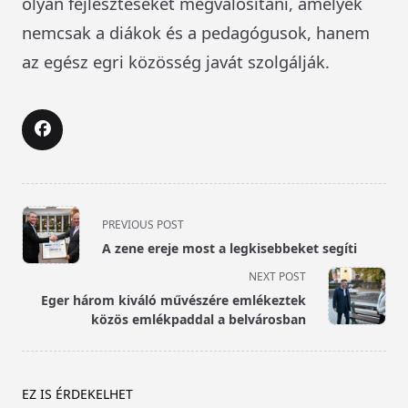
olyan fejlesztéseket megvalósítani, amelyek
nemcsak a diákok és a pedagógusok, hanem
az egész egri közösség javát szolgálják.
<span
PREVIOUS POST
class="nav-
A zene ereje most a legkisebbeket segíti
subtitle
NEXT POST
screen-
Eger három kiváló művészére emlékeztek
reader-
közös emlékpaddal a belvárosban
text">Page</span>
EZ IS ÉRDEKELHET